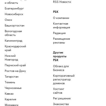
RSS Новости
и область
Екатеринбург
РБК
Новосибирск
О компании
Омск
Контактная
Башкортостан
информация
Вологодская
Редакция
область
Размещение
Калининград
рекламы
Краснодарский
край
Другие
Нижний
продукты
Новгород
РБК
Пермский край
Облако для
бизнеса
Ростов-на-Дону
Корпоративный
Татарстан
регистратор
Тюмень
доменов
Черноземье
Хостинг
сайтов
Кавказ
Рег.решения
Карелия
Знакомства
Мурманск