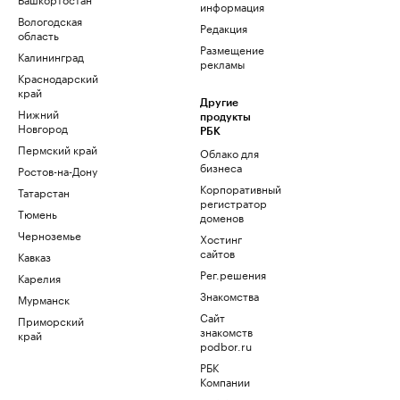
информация
Вологодская
Редакция
область
Размещение
Калининград
рекламы
Краснодарский
край
Другие
Нижний
продукты
Новгород
РБК
Пермский край
Облако для
бизнеса
Ростов-на-Дону
Корпоративный
Татарстан
регистратор
Тюмень
доменов
Черноземье
Хостинг
сайтов
Кавказ
Рег.решения
Карелия
Знакомства
Мурманск
Сайт
Приморский
знакомств
край
podbor.ru
РБК
Компании