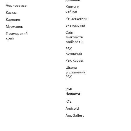
Черноземье
Хостинг
сайтов
Кавказ
Рег.решения
Карелия
Знакомства
Мурманск
Сайт
Приморский
знакомств
край
podbor.ru
РБК
Компании
РБК Курсы
Школа
управления
РБК
РБК
Новости
iOS
Android
AppGallery