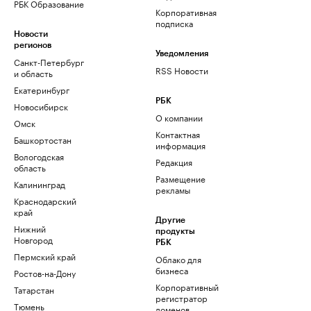
РБК Образование
Корпоративная
подписка
Новости
регионов
Уведомления
Санкт-Петербург
RSS Новости
и область
Екатеринбург
РБК
Новосибирск
О компании
Омск
Контактная
Башкортостан
информация
Вологодская
Редакция
область
Размещение
Калининград
рекламы
Краснодарский
край
Другие
Нижний
продукты
Новгород
РБК
Пермский край
Облако для
бизнеса
Ростов-на-Дону
Корпоративный
Татарстан
регистратор
Тюмень
доменов