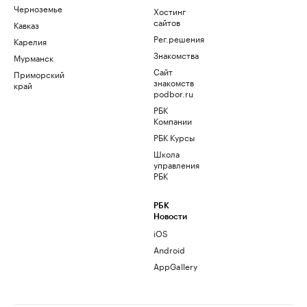
Черноземье
Хостинг
сайтов
Кавказ
Рег.решения
Карелия
Знакомства
Мурманск
Сайт
Приморский
знакомств
край
podbor.ru
РБК
Компании
РБК Курсы
Школа
управления
РБК
РБК
Новости
iOS
Android
AppGallery