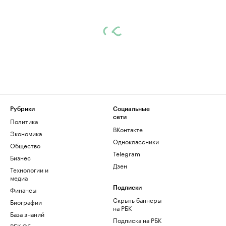
Рубрики
Социальные
сети
Политика
ВКонтакте
Экономика
Одноклассники
Общество
Telegram
Бизнес
Дзен
Технологии и
медиа
Финансы
Подписки
Скрыть баннеры
Биографии
на РБК
База знаний
Подписка на РБК
РБК Образование