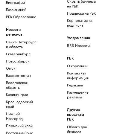
Скрыть баннеры
Биографии
на РБК
База знаний
Подписка на РБК
РБК Образование
Корпоративная
подписка
Новости
регионов
Уведомления
Санкт-Петербург
RSS Новости
и область
Екатеринбург
РБК
Новосибирск
О компании
Омск
Контактная
Башкортостан
информация
Вологодская
Редакция
область
Размещение
Калининград
рекламы
Краснодарский
край
Другие
Нижний
продукты
Новгород
РБК
Пермский край
Облако для
бизнеса
Ростов-на-Дону