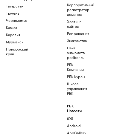
Корпоративный
Татарстан
регистратор
Тюмень
доменов
Черноземье
Хостинг
сайтов
Кавказ
Рег.решения
Карелия
Знакомства
Мурманск
Сайт
Приморский
знакомств
край
podbor.ru
РБК
Компании
РБК Курсы
Школа
управления
РБК
РБК
Новости
iOS
Android
AppGallery