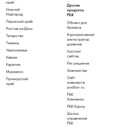
край
Другие
Нижний
продукты
Новгород
РБК
Пермский край
Облако для
бизнеса
Ростов-на-Дону
Корпоративный
Татарстан
регистратор
Тюмень
доменов
Черноземье
Хостинг
сайтов
Кавказ
Рег.решения
Карелия
Знакомства
Мурманск
Сайт
Приморский
знакомств
край
podbor.ru
РБК
Компании
РБК Курсы
Школа
управления
РБК