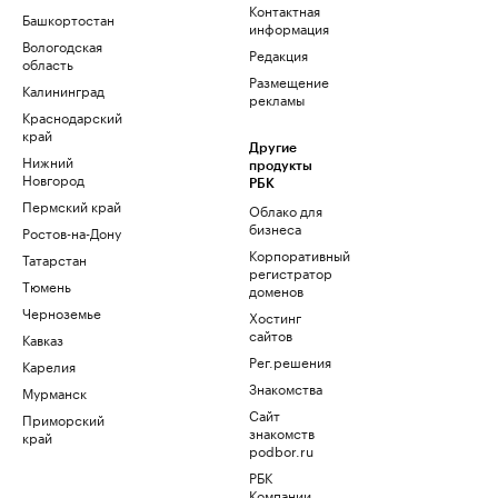
Контактная
Башкортостан
информация
Вологодская
Редакция
область
Размещение
Калининград
рекламы
Краснодарский
край
Другие
Нижний
продукты
Новгород
РБК
Пермский край
Облако для
бизнеса
Ростов-на-Дону
Корпоративный
Татарстан
регистратор
Тюмень
доменов
Черноземье
Хостинг
сайтов
Кавказ
Рег.решения
Карелия
Знакомства
Мурманск
Сайт
Приморский
знакомств
край
podbor.ru
РБК
Компании