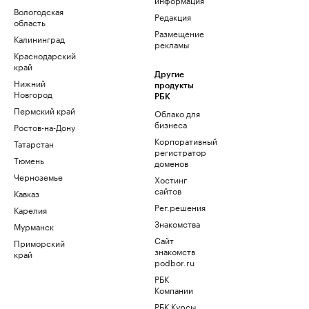
Вологодская
Редакция
область
Размещение
Калининград
рекламы
Краснодарский
край
Другие
Нижний
продукты
Новгород
РБК
Пермский край
Облако для
бизнеса
Ростов-на-Дону
Корпоративный
Татарстан
регистратор
Тюмень
доменов
Черноземье
Хостинг
сайтов
Кавказ
Рег.решения
Карелия
Знакомства
Мурманск
Сайт
Приморский
знакомств
край
podbor.ru
РБК
Компании
РБК Курсы