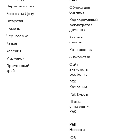
Пермский край
Облако для
бизнеса
Ростов-на-Дону
Корпоративный
Татарстан
регистратор
Тюмень
доменов
Черноземье
Хостинг
сайтов
Кавказ
Рег.решения
Карелия
Знакомства
Мурманск
Сайт
Приморский
знакомств
край
podbor.ru
РБК
Компании
РБК Курсы
Школа
управления
РБК
РБК
Новости
iOS