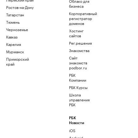
Облако для
бизнеса
Ростов-на-Дону
Корпоративный
Татарстан
регистратор
Тюмень
доменов
Черноземье
Хостинг
сайтов
Кавказ
Рег.решения
Карелия
Знакомства
Мурманск
Сайт
Приморский
знакомств
край
podbor.ru
РБК
Компании
РБК Курсы
Школа
управления
РБК
РБК
Новости
iOS
Android