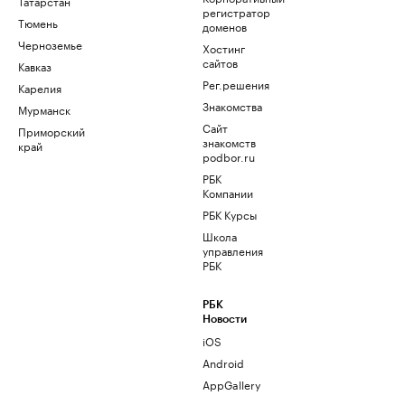
Татарстан
регистратор
Тюмень
доменов
Черноземье
Хостинг
сайтов
Кавказ
Рег.решения
Карелия
Знакомства
Мурманск
Сайт
Приморский
знакомств
край
podbor.ru
РБК
Компании
РБК Курсы
Школа
управления
РБК
РБК
Новости
iOS
Android
AppGallery