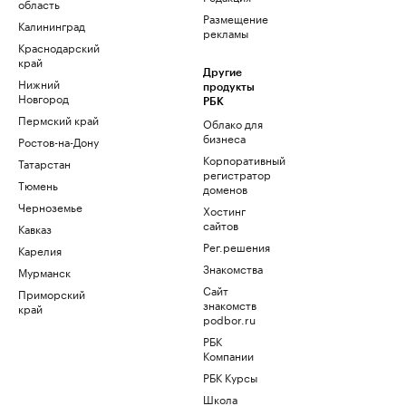
область
Размещение
Калининград
рекламы
Краснодарский
край
Другие
Нижний
продукты
Новгород
РБК
Пермский край
Облако для
бизнеса
Ростов-на-Дону
Корпоративный
Татарстан
регистратор
Тюмень
доменов
Черноземье
Хостинг
сайтов
Кавказ
Рег.решения
Карелия
Знакомства
Мурманск
Сайт
Приморский
знакомств
край
podbor.ru
РБК
Компании
РБК Курсы
Школа