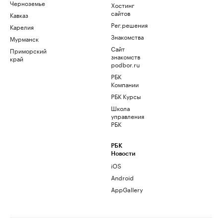
Черноземье
Хостинг
сайтов
Кавказ
Рег.решения
Карелия
Знакомства
Мурманск
Сайт
Приморский
знакомств
край
podbor.ru
РБК
Компании
РБК Курсы
Школа
управления
РБК
РБК
Новости
iOS
Android
AppGallery