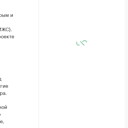
рым и
ИЖС).
роекте
д
угие
ра.
ной
о
е,
м