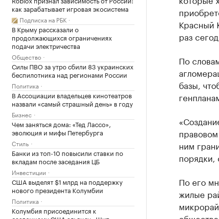
Roblox признал зависимость от России:
как зарабатывает игровая экосистема
приобрет
Подписка на РБК
Красный К
В Крыму рассказали о
раз сегод
продолжающихся ограничениях
подачи электричества
Общество
По слова
Силы ПВО за утро сбили 83 украинских
агломера
беспилотника над регионами России
базы, что
Политика
В Ассоциации владельцев кинотеатров
генплана
назвали «самый страшный день» в году
Бизнес
«Создание
Чем заняться дома: «Тед Лассо»,
правовом 
эволюция и мифы Петербурга
Стиль
ним грани
Банки из топ-10 повысили ставки по
порядки, 
вкладам после заседания ЦБ
Инвестиции
По его мн
США выделят $1 млрд на поддержку
нового президента Колумбии
жилые ра
Политика
микрорай
Колумбия присоединится к
обществе
созданному США альянсу «Щит