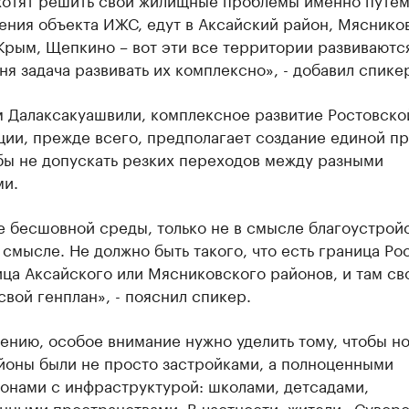
ения объекта ИЖС, едут в Аксайский район, Мяснико
рым, Щепкино – вот эти все территории развиваются
ня задача развивать их комплексно», - добавил спике
м Далаксакуашвили, комплексное развитие Ростовско
ции, прежде всего, предполагает создание единой п
бы не допускать резких переходов между разными
ми.
 бесшовной среды, только не в смысле благоустройст
смысле. Не должно быть такого, что есть граница Рос
ца Аксайского или Мясниковского районов, и там св
свой генплан», - пояснил спикер.
ению, особое внимание нужно уделить тому, чтобы н
йоны были не просто застройками, а полноценными
онами с инфраструктурой: школами, детсадами,
нными пространствами. В частности, жители «Сувор