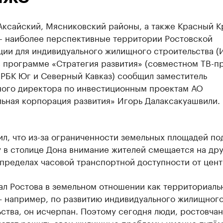
Аксайский, Мясниковский районы, а также Красный К
- наиболее перспективные территории Ростовской
ции для индивидуального жилищного строительства (
в программе «Стратегия развития» (совместном ТВ-п
 РБК Юг и Северный Кавказ) сообщил заместитель
ного директора по инвестиционным проектам АО
льная корпорация развития» Игорь Далаксакуашвили.
л, что из-за ограниченности земельных площадей по
 в столице Дона внимание жителей смещается на др
пределах часовой транспортной доступности от цент
ал Ростова в земельном отношении как территориаль
– например, по развитию индивидуального жилищног
ства, он исчерпан. Поэтому сегодня люди, ростовчан
хотят решить свои жилищные проблемы именно путё