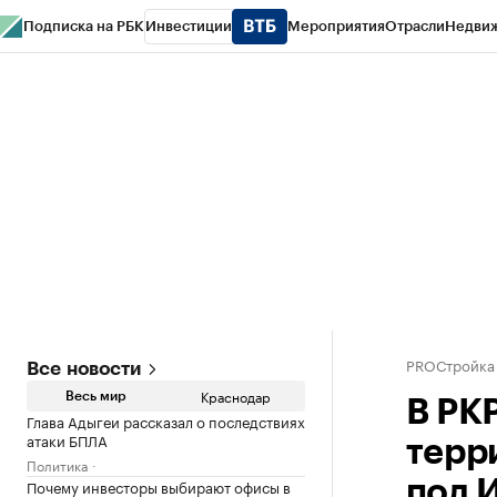
Подписка на РБК
Инвестиции
Мероприятия
Отрасли
Недви
РБК Курсы
РБК Life
Тренды
Визионеры
Национальные проекты
Горо
Газета
Спецпроекты СПб
Конференции СПб
Спецпроекты
Проверк
PROСтройка
Все новости
Краснодар
Весь мир
В РК
Глава Адыгеи рассказал о последствиях
атаки БПЛА
терр
Политика
Почему инвесторы выбирают офисы в
под 