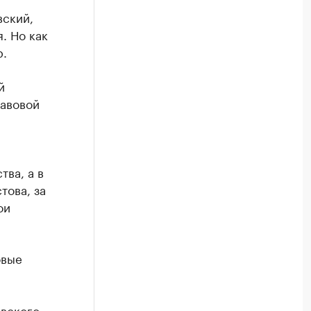
вский,
. Но как
р.
й
равовой
ва, а в
това, за
ои
овые
овского»