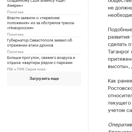
Америк»
не должны
Политика
необходи
Власти заявили о «переломе
положения» из-за обстрелов трассы
«Новороссия»
Подобные
Политика
развития 
Губернатор Севастополя заявил об
сделать о
отражении атаки дронов
Таганрог 
Политика
Больше прогулок, свежего воздуха и
притяжени
отдыха: квартиры рядом с парками
высоты», 
РБК и ПИК Серия плюс
Как ране
Загрузить еще
Ростовско
относител
текущего 
учетом с
Оператив
Краснода