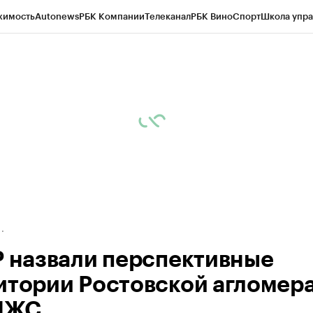
жимость
Autonews
РБК Компании
Телеканал
РБК Вино
Спорт
Школа упра
д
Стиль
Крипто
РБК Бизнес-среда
Дискуссионный клуб
Исследования
К
а контрагентов
Политика
Экономика
Бизнес
Технологии и медиа
Фина
Р назвали перспективные
итории Ростовской агломер
ИЖС