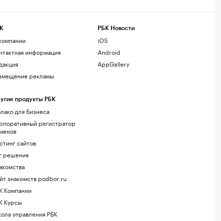
К
РБК Новости
компании
iOS
нтактная информация
Android
дакция
AppGallery
змещение рекламы
угие продукты РБК
лако для бизнеса
рпоративный регистратор
менов
стинг сайтов
г.решения
акомства
йт знакомств podbor.ru
К Компании
К Курсы
ола управления РБК