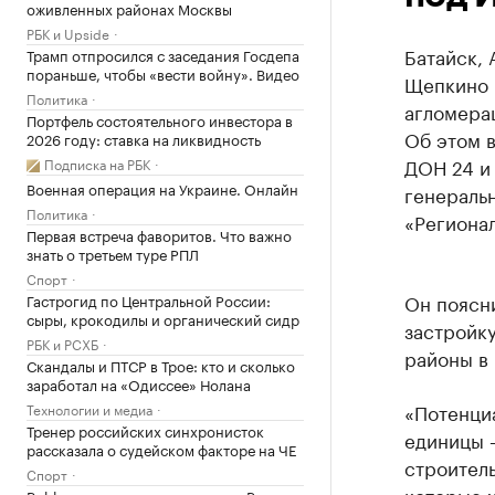
оживленных районах Москвы
РБК и Upside
Батайск, 
Трамп отпросился с заседания Госдепа
пораньше, чтобы «вести войну». Видео
Щепкино 
Политика
агломера
Портфель состоятельного инвестора в
Об этом 
2026 году: ставка на ликвидность
ДОН 24 и
Подписка на РБК
Военная операция на Украине. Онлайн
генераль
Политика
«Региона
Первая встреча фаворитов. Что важно
знать о третьем туре РПЛ
Спорт
Он поясни
Гастрогид по Центральной России:
сыры, крокодилы и органический сидр
застройку
РБК и РСХБ
районы в 
Скандалы и ПТСР в Трое: кто и сколько
заработал на «Одиссее» Нолана
«Потенци
Технологии и медиа
Тренер российских синхронисток
единицы 
рассказала о судейском факторе на ЧЕ
строитель
Спорт
которые 