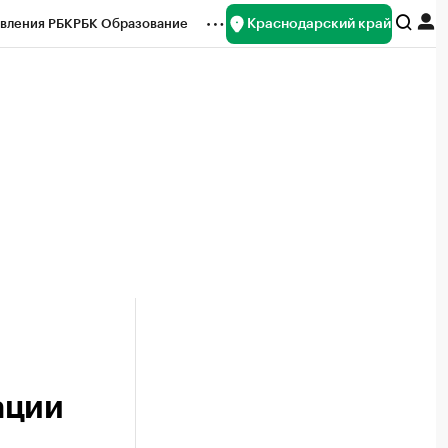
Краснодарский край
вления РБК
РБК Образование
редитные рейтинги
Франшизы
нсы
Рынок наличной валюты
ации