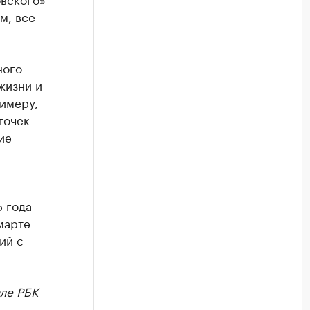
м, все
ного
жизни и
имеру,
точек
ие
5 года
марте
ий с
ле РБК