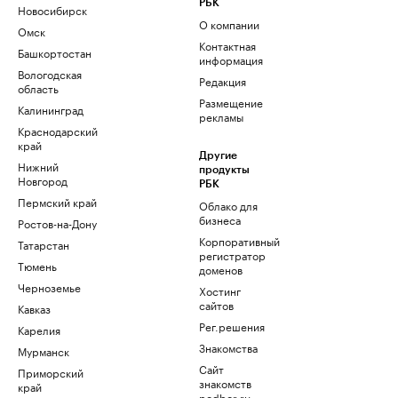
РБК
Новосибирск
О компании
Омск
Контактная
Башкортостан
информация
Вологодская
Редакция
область
Размещение
Калининград
рекламы
Краснодарский
край
Другие
Нижний
продукты
Новгород
РБК
Пермский край
Облако для
бизнеса
Ростов-на-Дону
Корпоративный
Татарстан
регистратор
Тюмень
доменов
Черноземье
Хостинг
сайтов
Кавказ
Рег.решения
Карелия
Знакомства
Мурманск
Сайт
Приморский
знакомств
край
podbor.ru