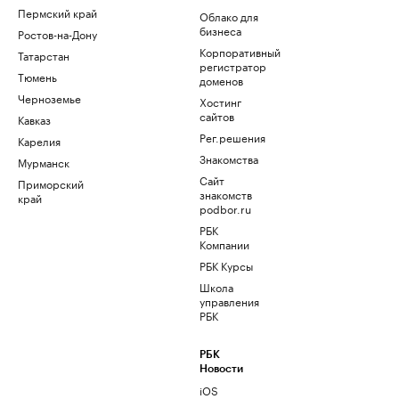
Пермский край
Облако для
бизнеса
Ростов-на-Дону
Корпоративный
Татарстан
регистратор
Тюмень
доменов
Черноземье
Хостинг
сайтов
Кавказ
Рег.решения
Карелия
Знакомства
Мурманск
Сайт
Приморский
знакомств
край
podbor.ru
РБК
Компании
РБК Курсы
Школа
управления
РБК
РБК
Новости
iOS