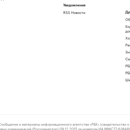
Уведомления
RSS Новости
Др
Об
Ко
до
Хо
Ре
Зн
Са
РБ
РБ
Шк
ения и материалы информационного агентства «РБК» (свидетельство о 
овых коммуникаций (Роскомнадзор) 09.12.2015 за номером ИА №ФС77-63848) 