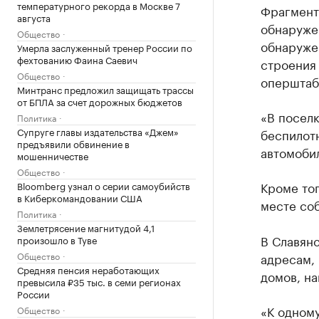
температурного рекорда в Москве 7
Фрагмент
августа
обнаруже
Общество
обнаруже
Умерла заслуженный тренер России по
фехтованию Фаина Саевич
строения
Общество
оперштаб
Минтранс предложил защищать трассы
от БПЛА за счет дорожных бюджетов
«В посел
Политика
Супруге главы издательства «Джем»
беспилот
предъявили обвинение в
автомобил
мошенничестве
Общество
Кроме тог
Bloomberg узнал о серии самоубийств
в Киберкомандовании США
месте со
Политика
Землетрясение магнитудой 4,1
В Славян
произошло в Туве
Общество
адресам,
Средняя пенсия неработающих
домов, на
превысила ₽35 тыс. в семи регионах
России
«К одном
Общество