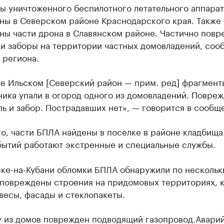
ы уничтоженного беспилотного летательного аппарат
ны в Северском районе Краснодарского края. Также 
ны части дрона в Славянском районе. Частично пов
 и заборы на территории частных домовладений, соо
 региона.
ке Ильском [Северский район — прим. ред] фрагмент
ника упали в огород одного из домовладений. Повре
ь и забор. Пострадавших нет», — говорится в сообщ
о, части БПЛА найдены в поселке в районе кладбища
бытий работают экстренные и специальные службы.
ске-на-Кубани обломки БПЛА обнаружили по нескольк
 повреждены строения на придомовых территориях,
весы, фасады и стеклопакеты.
у из домов поврежден подводящий газопровод.Авари