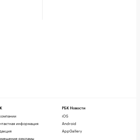
К
РБК Новости
компании
iOS
нтактная информация
Android
дакция
AppGallery
змещение рекламы