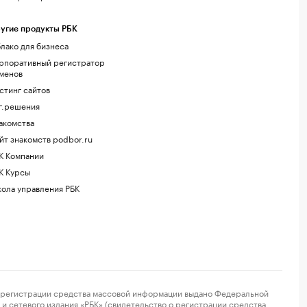
угие продукты РБК
лако для бизнеса
рпоративный регистратор
менов
стинг сайтов
г.решения
акомства
йт знакомств podbor.ru
К Компании
К Курсы
ола управления РБК
регистрации средства массовой информации выдано Федеральной
и сетевого издания «РБК» (свидетельство о регистрации средства