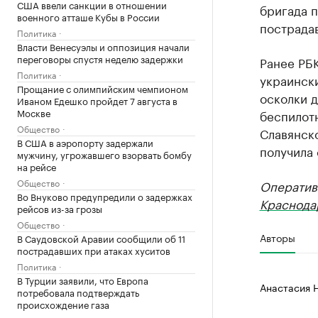
США ввели санкции в отношении
бригада п
военного атташе Кубы в России
пострада
Политика
Власти Венесуэлы и оппозиция начали
переговоры спустя неделю задержки
Ранее РБ
Политика
украинск
Прощание с олимпийским чемпионом
осколки 
Иваном Едешко пройдет 7 августа в
Москве
беспилот
Общество
Славянск
В США в аэропорту задержали
получила 
мужчину, угрожавшего взорвать бомбу
на рейсе
Общество
Оператив
Во Внуково предупредили о задержках
Краснода
рейсов из-за грозы
Общество
Авторы
В Саудовской Аравии сообщили об 11
пострадавших при атаках хуситов
Политика
В Турции заявили, что Европа
Анастасия 
потребовала подтверждать
происхождение газа