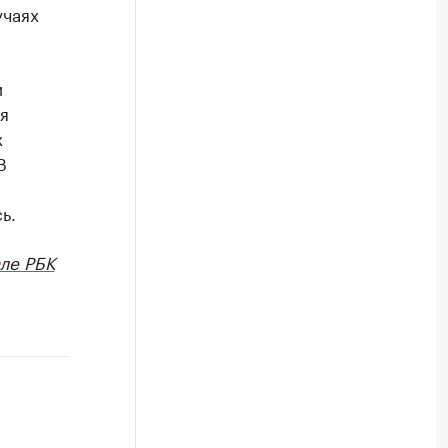
учаях
и
я
х
В
ь.
ле РБК