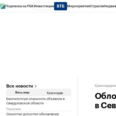
Подписка на РБК
Инвестиции
Мероприятия
Отрасли
Недви
РБК Курсы
РБК Life
Тренды
Визионеры
Национальные проекты
Горо
Газета
Спецпроекты СПб
Конференции СПб
Спецпроекты
Проверк
Краснодарск
Все новости
Краснодар
Весь мир
Обло
Беспилотную опасность объявили в
Свердловской области
в Се
Политика
Синоптик допустил обновление