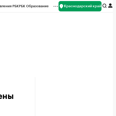
Краснодарский край
вления РБК
РБК Образование
редитные рейтинги
Франшизы
нсы
Рынок наличной валюты
ены