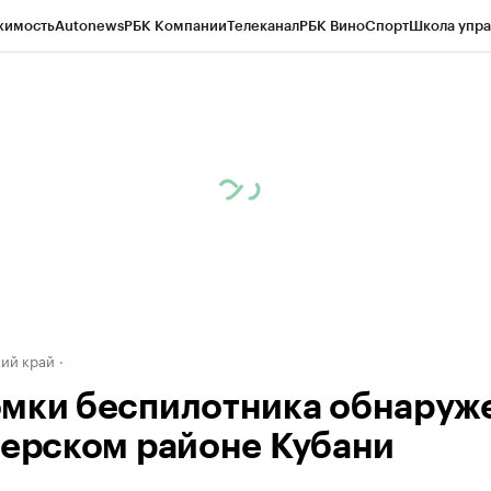
жимость
Autonews
РБК Компании
Телеканал
РБК Вино
Спорт
Школа упра
д
Стиль
Крипто
РБК Бизнес-среда
Дискуссионный клуб
Исследования
К
а контрагентов
Политика
Экономика
Бизнес
Технологии и медиа
Фина
ий край
мки беспилотника обнаруж
верском районе Кубани