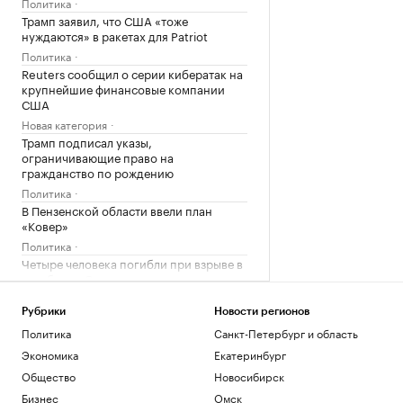
Политика
Трамп заявил, что США «тоже
нуждаются» в ракетах для Patriot
Политика
Reuters сообщил о серии кибератак на
крупнейшие финансовые компании
США
Новая категория
Трамп подписал указы,
ограничивающие право на
гражданство по рождению
Политика
В Пензенской области ввели план
«Ковер»
Политика
Четыре человека погибли при взрыве в
автобусе в Сирии
Общество
Рубрики
Новости регионов
Загрузить еще
Политика
Санкт-Петербург и область
Экономика
Екатеринбург
Общество
Новосибирск
Бизнес
Омск