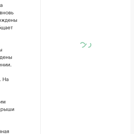
а
вновь
реждены
бщает
ы
ждены
ении.
. На
им
 крыши
йная