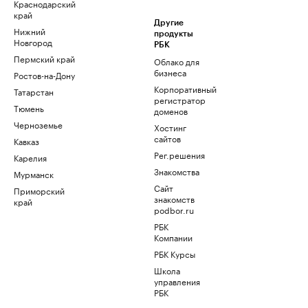
Краснодарский
край
Другие
Нижний
продукты
Новгород
РБК
Пермский край
Облако для
бизнеса
Ростов-на-Дону
Корпоративный
Татарстан
регистратор
Тюмень
доменов
Черноземье
Хостинг
сайтов
Кавказ
Рег.решения
Карелия
Знакомства
Мурманск
Сайт
Приморский
знакомств
край
podbor.ru
РБК
Компании
РБК Курсы
Школа
управления
РБК