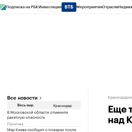
Подписка на РБК
Инвестиции
Мероприятия
Отрасли
Недви
РБК Курсы
РБК Life
Тренды
Визионеры
Национальные проекты
Горо
Газета
Спецпроекты СПб
Конференции СПб
Спецпроекты
Проверк
Краснодарск
Все новости
Краснодар
Весь мир
Еще 
В Московской области отменили
ракетную опасность
над 
Политика
Мэр Киева сообщил о пожарах после