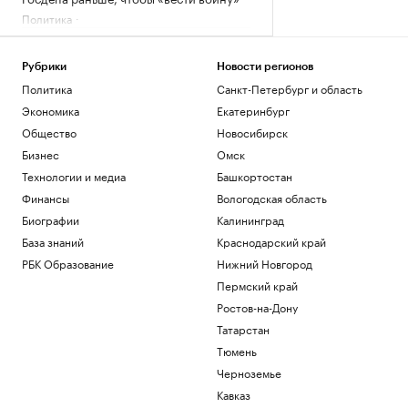
Политика
Испания ввела контроль на границе
для путешественников из Италии
Рубрики
Новости регионов
Политика
Политика
Санкт-Петербург и область
Bloomberg узнал, что Украине грозит
обвал экспорта зерна
Экономика
Екатеринбург
Политика
Общество
Новосибирск
Экспорт синтетических алмазов из
Бизнес
Омск
Китая резко вырос на фоне бума ИИ
Технологии и медиа
Башкортостан
Технологии и медиа
В Чехии при нападении с ножом
Финансы
Вологодская область
пострадали четыре человека
Биографии
Калининград
Общество
База знаний
Краснодарский край
Telegraph сообщил о выплатах УЕФА
РБК Образование
Нижний Новгород
вероятной любовнице Инфантино
Пермский край
Спорт
Ростов-на-Дону
Загрузить еще
Татарстан
Тюмень
Черноземье
Кавказ