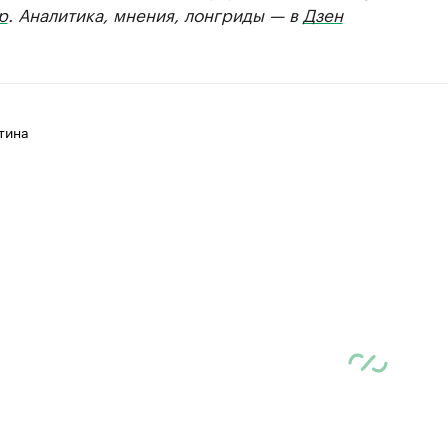
р
. Аналитика, мнения, лонгриды — в
Дзен
тина