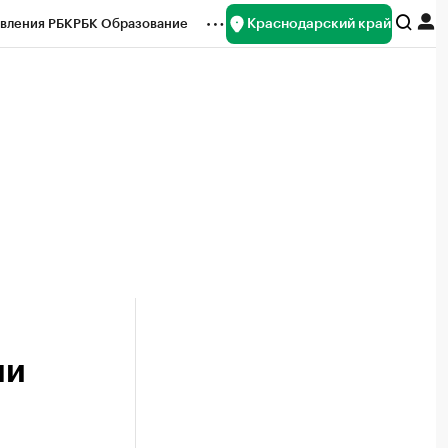
Краснодарский край
вления РБК
РБК Образование
редитные рейтинги
Франшизы
нсы
Рынок наличной валюты
ли