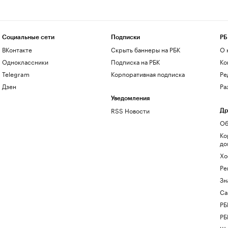
Социальные сети
Подписки
РБ
ВКонтакте
Скрыть баннеры на РБК
О 
Одноклассники
Подписка на РБК
Ко
Telegram
Корпоративная подписка
Ре
Дзен
Ра
Уведомления
RSS Новости
Др
Об
Ко
до
Хо
Ре
Зн
Са
РБ
РБ