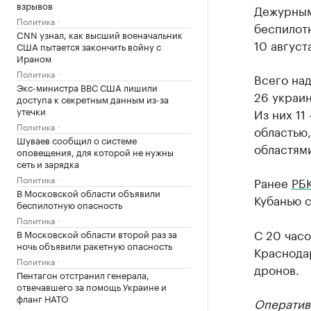
взрывов
Дежурным
Политика
беспилотн
CNN узнал, как высший военачальник
10 август
США пытается закончить войну с
Ираном
Политика
Всего на
Экс-министра ВВС США лишили
26 украин
доступа к секретным данным из-за
утечки
Из них 11
Политика
областью
Шуваев сообщил о системе
областям
оповещения, для которой не нужны
сеть и зарядка
Политика
Ранее
РБ
В Московской области объявили
Кубанью 
беспилотную опасность
Политика
С 20 часо
В Московской области второй раз за
ночь объявили ракетную опасность
Краснода
Политика
дронов.
Пентагон отстранил генерала,
отвечавшего за помощь Украине и
фланг НАТО
Оператив