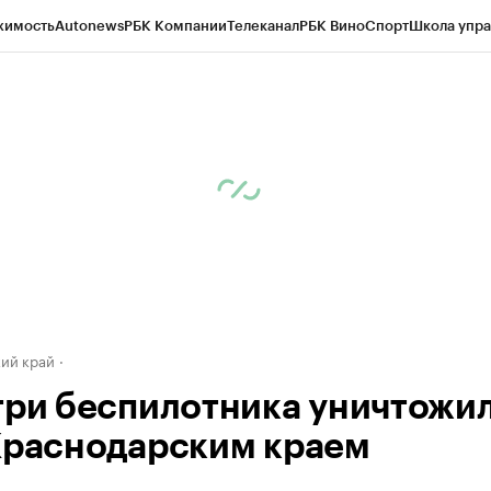
жимость
Autonews
РБК Компании
Телеканал
РБК Вино
Спорт
Школа упра
д
Стиль
Крипто
РБК Бизнес-среда
Дискуссионный клуб
Исследования
К
а контрагентов
Политика
Экономика
Бизнес
Технологии и медиа
Фина
ий край
три беспилотника уничтожи
Краснодарским краем