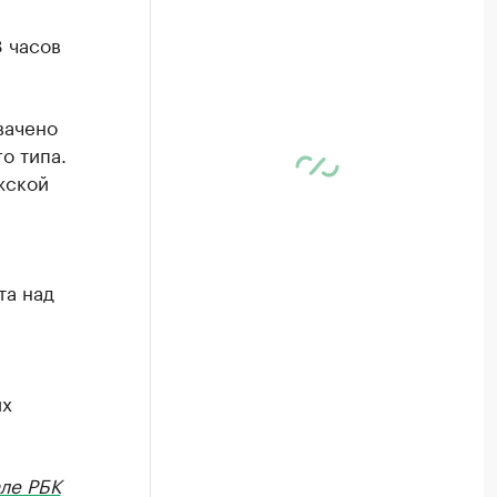
8 часов
вачено
о типа.
жской
та над
их
ле РБК