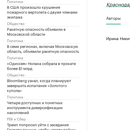
Политика
Краснода
В США произошло крушение
пожарного вертолета с двумя членами
экипажа
Авторы
Общество
Ракетную опасность объявили в
Московской области
Ирина Ники
Политика
В семи регионах, включая Московскую
область, объявили ракетную опасность
Политика
«Одиссея» Нолана собрала в прокате
более $1 млрд
Общество
Bloomberg узнал, когда планируют
завершить испытания «Золотого
купола»
Политика
Четыре доступных и понятных
инструмента диверсификации
накоплений
РБК и Сбер
Трамп попросил уйти с заседания
Госдепа раньше, чтобы «вести войну»