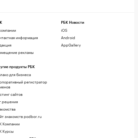
К
РБК Новости
компании
iOS
нтактная информация
Android
дакция
AppGallery
змещение рекламы
угие продукты РБК
лако для бизнеса
рпоративный регистратор
менов
стинг сайтов
г.решения
акомства
йт знакомств podbor.ru
К Компании
К Курсы