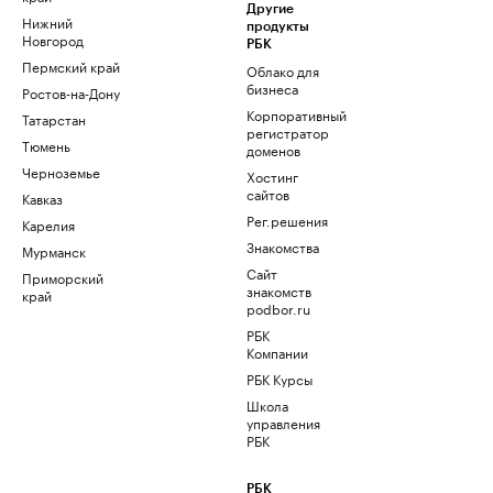
Другие
Нижний
продукты
Новгород
РБК
Пермский край
Облако для
бизнеса
Ростов-на-Дону
Корпоративный
Татарстан
регистратор
Тюмень
доменов
Черноземье
Хостинг
сайтов
Кавказ
Рег.решения
Карелия
Знакомства
Мурманск
Сайт
Приморский
знакомств
край
podbor.ru
РБК
Компании
РБК Курсы
Школа
управления
РБК
РБК