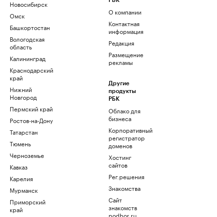
РБК
Новосибирск
О компании
Омск
Контактная
Башкортостан
информация
Вологодская
Редакция
область
Размещение
Калининград
рекламы
Краснодарский
край
Другие
Нижний
продукты
Новгород
РБК
Пермский край
Облако для
бизнеса
Ростов-на-Дону
Корпоративный
Татарстан
регистратор
Тюмень
доменов
Черноземье
Хостинг
сайтов
Кавказ
Рег.решения
Карелия
Знакомства
Мурманск
Сайт
Приморский
знакомств
край
podbor.ru