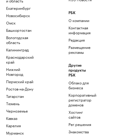
и область
Екатеринбург
РБК
Новосибирск
О компании
Омск
Контактная
Башкортостан
информация
Вологодская
Редакция
область
Размещение
Калининград
рекламы
Краснодарский
край
Другие
Нижний
продукты
Новгород
РБК
Пермский край
Облако для
бизнеса
Ростов-на-Дону
Корпоративный
Татарстан
регистратор
Тюмень
доменов
Черноземье
Хостинг
сайтов
Кавказ
Рег.решения
Карелия
Знакомства
Мурманск