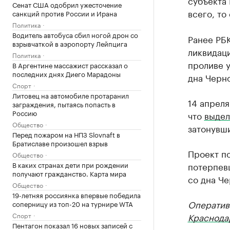
субъекта 
Сенат США одобрил ужесточение
всего, то
санкций против России и Ирана
Политика
Водитель автобуса сбил ногой дрон со
Ранее РБК
взрывчаткой в аэропорту Лейпцига
ликвидац
Политика
проливе у
В Аргентине массажист рассказал о
последних днях Диего Марадоны
дна Черн
Спорт
Литовец на автомобиле протаранил
14 апреля
заграждения, пытаясь попасть в
Россию
что
выдел
Общество
затонувш
Перед пожаром на НПЗ Slovnaft в
Братиславе произошел взрыв
Проект по
Общество
В каких странах дети при рождении
потерпев
получают гражданство. Карта мира
со дна Че
Общество
19-летняя россиянка впервые победила
Оператив
соперницу из топ-20 на турнире WTA
Спорт
Краснода
Пентагон показал 16 новых записей с