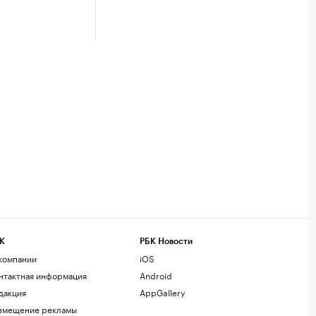
К
РБК Новости
компании
iOS
нтактная информация
Android
дакция
AppGallery
змещение рекламы