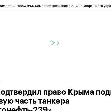
жимость
Autonews
РБК Компании
Телеканал
РБК Вино
Спорт
Школа упра
д
Стиль
Крипто
РБК Бизнес-среда
Дискуссионный клуб
Исследования
К
а контрагентов
Политика
Экономика
Бизнес
Технологии и медиа
Фина
подтвердил право Крыма под
вую часть танкера
гонефть-239»