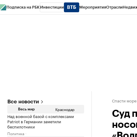
Подписка на РБК
Инвестиции
Мероприятия
Отрасли
Недви
РБК Курсы
РБК Life
Тренды
Визионеры
Национальные проекты
Горо
Газета
Спецпроекты СПб
Конференции СПб
Спецпроекты
Проверк
Спасти море
Все новости
Краснодар
Весь мир
Суд 
Над военной базой с комплексами
Patriot в Германии заметили
носо
беспилотники
Политика
«Вол