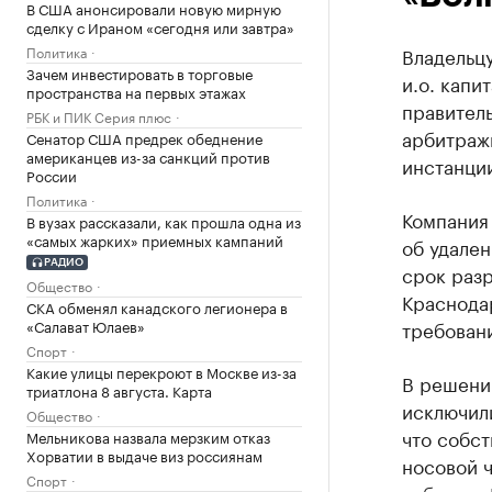
В США анонсировали новую мирную
сделку с Ираном «сегодня или завтра»
Политика
Владельцу
Зачем инвестировать в торговые
и.о. капи
пространства на первых этажах
правител
РБК и ПИК Серия плюс
арбитражн
Сенатор США предрек обеднение
американцев из-за санкций против
инстанци
России
Политика
Компания 
В вузах рассказали, как прошла одна из
«самых жарких» приемных кампаний
об удален
РАДИО
срок раз
Общество
Краснодар
СКА обменял канадского легионера в
«Салават Юлаев»
требовани
Спорт
Какие улицы перекроют в Москве из-за
В решении
триатлона 8 августа. Карта
исключили
Общество
что собс
Мельникова назвала мерзким отказ
Хорватии в выдаче виз россиянам
носовой ч
Спорт