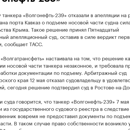
 танкера «Волгонефть-239» отказали в апелляции на
тана порта Кавказ о подъеме носовой части судна сил
ьства Крыма. Такое решение принял Пятнадцатый
ый апелляционный суд, оставив в силе вердикт пер
и, сообщает ТАСС.
«Волгатрансфеть» настаивала на том, что решение к
ии носовой части танкера незаконное, и требовала п
работки документации по подъему. Арбитражный суд
ского края 12 мая отказал судовладельцу в удовлетв
й, сегодня решение подтвердил суд в Ростове-на-До
 суда говорится, что танкер «Волгонефть-239» 7 мая
 из государственного судового реестра в следствие 
твенник вовремя не предоставил документы по подъе
асти. В таком случае право собственности возникло у