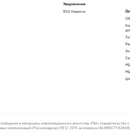
Уведомления
RSS Новости
Др
Об
Ко
до
Хо
Ре
Зн
Са
РБ
РБ
Шк
ения и материалы информационного агентства «РБК» (свидетельство о 
овых коммуникаций (Роскомнадзор) 09.12.2015 за номером ИА №ФС77-63848) 