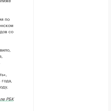
ближе
ия по
енском
дов со
вило,
в,
.
ть»,
 года,
оду.
ле РБК