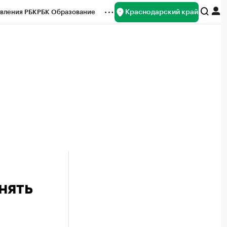
Краснодарский край
вления РБК
РБК Образование
редитные рейтинги
Франшизы
нсы
Рынок наличной валюты
нять