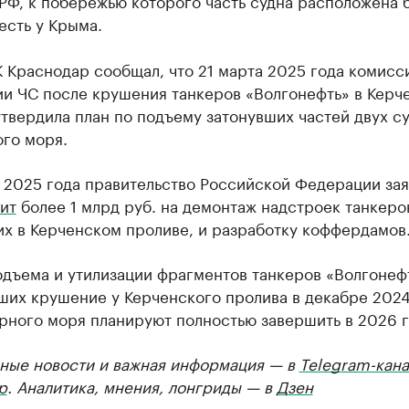
РФ, к побережью которого часть судна расположена 
 есть у Крыма.
 Краснодар сообщал, что 21 марта 2025 года комисс
ии ЧС после крушения танкеров «Волгонефть» в Керч
твердила план по подъему затонувших частей двух су
ого моря.
 2025 года правительство Российской Федерации зая
ит
более 1 млрд руб. на демонтаж надстроек танкеро
их в Керченском проливе, и разработку коффердамов
дъема и утилизации фрагментов танкеров «Волгонеф
ших крушение у Керченского пролива в декабре 2024
рного моря планируют полностью завершить в 2026 г
ные новости и важная информация — в
Telegram-кана
р
. Аналитика, мнения, лонгриды — в
Дзен