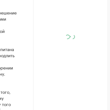
 решение
ами
вой
апитана
родлить
орении
ну.
того,
му
 того