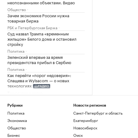
неопознанными объектами. Видео
Общество
Зачем экономике России нужна
товарная биржа
РБК и Петербургская Биржа
Суд назвал Трампа «временным
жильцом» Белого дома и остановил
стройку
Политика
Зеленский впервые за время
президентства прибыл в Сербию
Политика
Как перейти «порог недоверия»:
Слащева и Wylsacom — о новых
технологиях
РАДИО
Технологии и медиа
Загрузить еще
Рубрики
Новости регионов
Политика
Санкт-Петербург и область
Экономика
Екатеринбург
Общество
Новосибирск
Бизнес
Омск