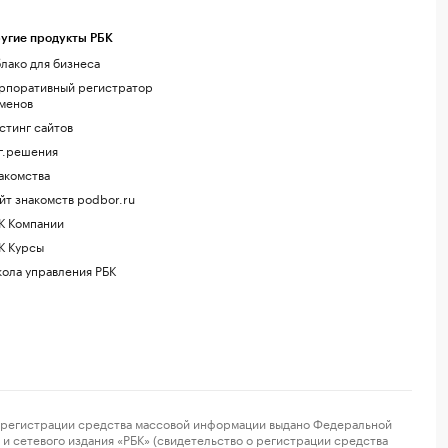
угие продукты РБК
лако для бизнеса
рпоративный регистратор
менов
стинг сайтов
г.решения
акомства
йт знакомств podbor.ru
К Компании
К Курсы
ола управления РБК
регистрации средства массовой информации выдано Федеральной
и сетевого издания «РБК» (свидетельство о регистрации средства