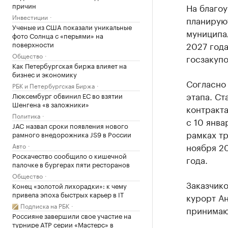
причин
На благоу
Инвестиции
планируют
Ученые из США показали уникальные
муниципа
фото Солнца с «перьями» на
поверхности
2027 год
Общество
госзакупо
Как Петербургская биржа влияет на
бизнес и экономику
Согласно 
РБК и Петербургская Биржа
этапа. Ст
Люксембург обвинил ЕС во взятии
Шенгена «в заложники»
контракта
Политика
с 10 янва
JAC назвал сроки появления нового
рамках тр
рамного внедорожника JS9 в России
ноября 20
Авто
Роскачество сообщило о кишечной
года.
палочке в бургерах пяти ресторанов
Общество
Заказчик
Конец «золотой лихорадки»: к чему
привела эпоха быстрых карьер в IT
курорт Ан
Подписка на РБК
принимают
Россияне завершили свое участие на
турнире ATP серии «Мастерс» в