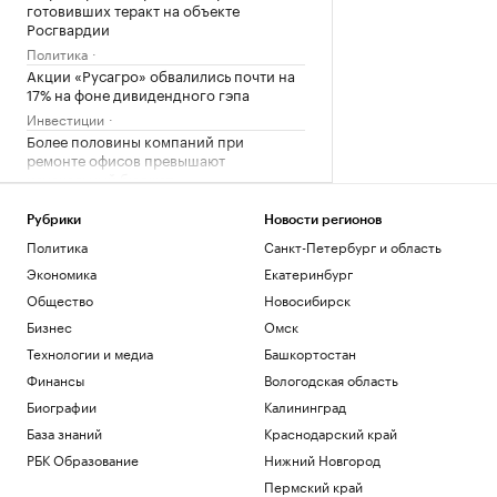
готовивших теракт на объекте
Росгвардии
Политика
Акции «Русагро» обвалились почти на
17% на фоне дивидендного гэпа
Инвестиции
Более половины компаний при
ремонте офисов превышают
изначальный бюджет
Недвижимость
Собянин сообщил об уничтожении
Рубрики
Новости регионов
двух беспилотников
Политика
Санкт-Петербург и область
Политика
Экономика
Екатеринбург
Бизнес в России ужесточил борьбу с
Общество
Новосибирск
воровством сотрудников. Главные
Бизнес
Омск
схемы
Образование
Технологии и медиа
Башкортостан
Финансы
Вологодская область
Загрузить еще
Биографии
Калининград
База знаний
Краснодарский край
РБК Образование
Нижний Новгород
Пермский край