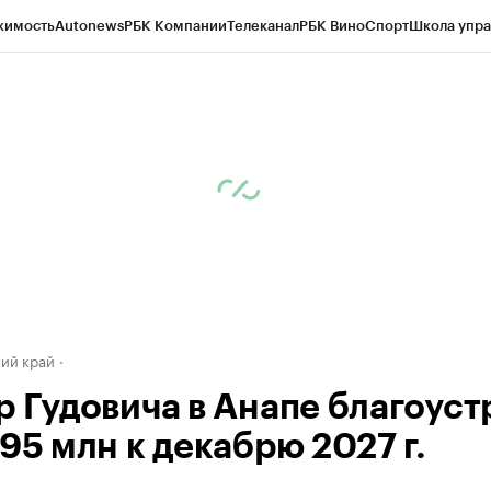
жимость
Autonews
РБК Компании
Телеканал
РБК Вино
Спорт
Школа упра
д
Стиль
Крипто
РБК Бизнес-среда
Дискуссионный клуб
Исследования
К
а контрагентов
Политика
Экономика
Бизнес
Технологии и медиа
Фина
ий край
р Гудовича в Анапе благоуст
95 млн к декабрю 2027 г.