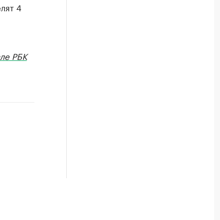
лят 4
и
ле РБК