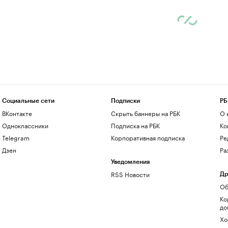
Социальные сети
Подписки
РБ
ВКонтакте
Скрыть баннеры на РБК
О 
Одноклассники
Подписка на РБК
Ко
Telegram
Корпоративная подписка
Ре
Дзен
Ра
Уведомления
RSS Новости
Др
Об
Ко
до
Хо