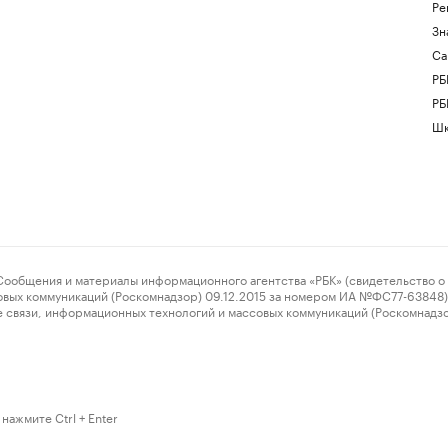
Ре
Зн
Са
РБ
РБ
Шк
ения и материалы информационного агентства «РБК» (свидетельство о 
овых коммуникаций (Роскомнадзор) 09.12.2015 за номером ИА №ФС77-63848) 
 связи, информационных технологий и массовых коммуникаций (Роскомнадз
нажмите Ctrl + Enter