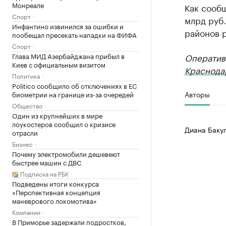
Монреале
Как сооб
Спорт
млрд руб.
Инфантино извинился за ошибки и
районов р
пообещал пресекать нападки на ФИФА
Спорт
Глава МИД Азербайджана прибыл в
Оператив
Киев с официальным визитом
Краснода
Политика
Politico сообщило об отключениях в ЕС
Авторы
биометрии на границе из-за очередей
Общество
Один из крупнейших в мире
лоукостеров сообщил о кризисе
Диана Баку
отрасли
Бизнес
Почему электромобили дешевеют
быстрее машин с ДВС
Подписка на РБК
Подведены итоги конкурса
«Перспективная концепция
маневрового локомотива»
Компании
В Приморье задержали подростков,