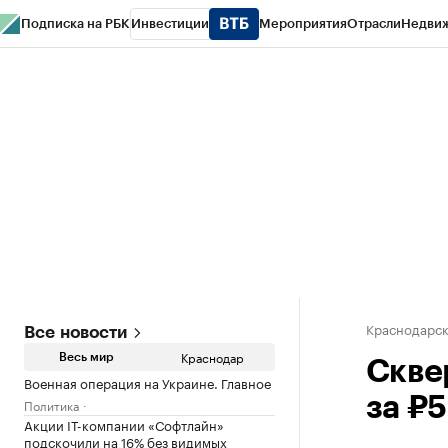
Подписка на РБК
Инвестиции
Мероприятия
Отрасли
Недви
РБК Курсы
РБК Life
Тренды
Визионеры
Национальные проекты
Горо
Газета
Спецпроекты СПб
Конференции СПб
Спецпроекты
Проверк
Краснодарск
Все новости
Краснодар
Весь мир
Скве
Военная операция на Украине. Главное
за ₽5
Политика
Акции IT-компании «Софтлайн»
подскочили на 16% без видимых