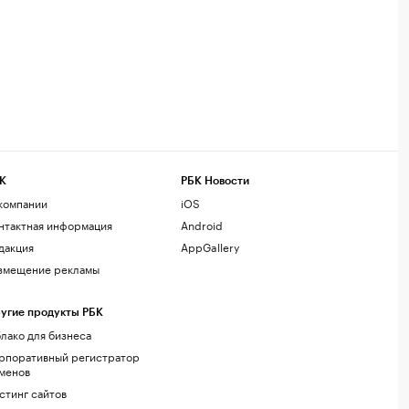
К
РБК Новости
компании
iOS
нтактная информация
Android
дакция
AppGallery
змещение рекламы
угие продукты РБК
лако для бизнеса
рпоративный регистратор
менов
стинг сайтов