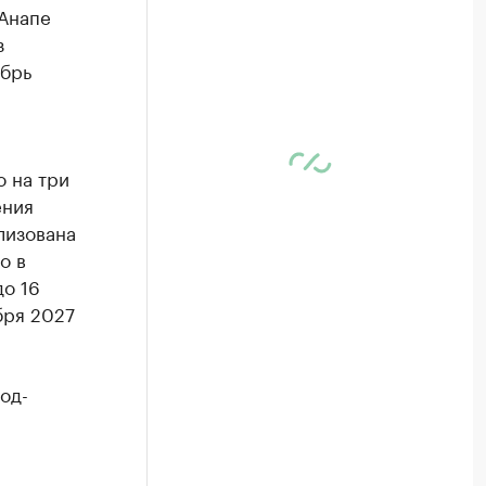
 Анапе
з
абрь
 на три
ения
лизована
о в
до 16
бря 2027
од-