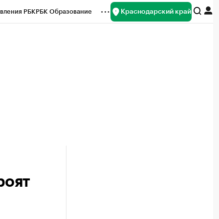
Краснодарский край
вления РБК
РБК Образование
редитные рейтинги
Франшизы
нсы
Рынок наличной валюты
роят