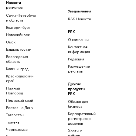
Новости
регионов
Уведомления
Санкт-Петербург
RSS Новости
и область
Екатеринбург
РБК
Новосибирск
О компании
Омск
Контактная
Башкортостан
информация
Вологодская
Редакция
область
Размещение
Калининград
рекламы
Краснодарский
край
Другие
Нижний
продукты
Новгород
РБК
Пермский край
Облако для
бизнеса
Ростов-на-Дону
Корпоративный
Татарстан
регистратор
Тюмень
доменов
Черноземье
Хостинг
сайтов