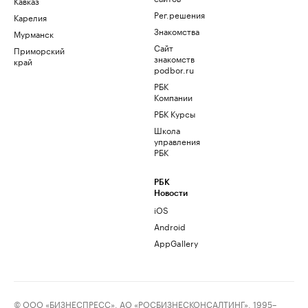
Кавказ
Рег.решения
Карелия
Знакомства
Мурманск
Сайт
Приморский
знакомств
край
podbor.ru
РБК
Компании
РБК Курсы
Школа
управления
РБК
РБК
Новости
iOS
Android
AppGallery
© ООО «БИЗНЕСПРЕСС», АО «РОСБИЗНЕСКОНСАЛТИНГ», 1995–