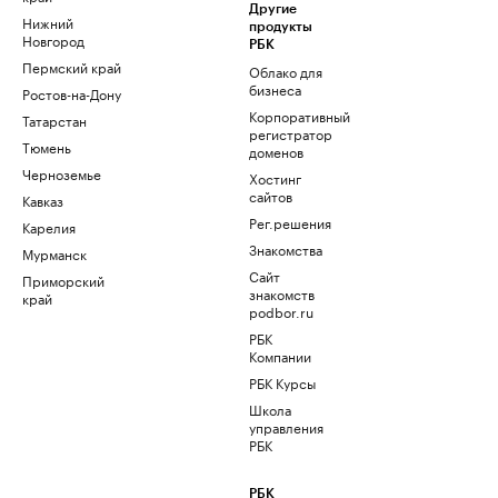
Другие
Нижний
продукты
Новгород
РБК
Пермский край
Облако для
бизнеса
Ростов-на-Дону
Корпоративный
Татарстан
регистратор
Тюмень
доменов
Черноземье
Хостинг
сайтов
Кавказ
Рег.решения
Карелия
Знакомства
Мурманск
Сайт
Приморский
знакомств
край
podbor.ru
РБК
Компании
РБК Курсы
Школа
управления
РБК
РБК