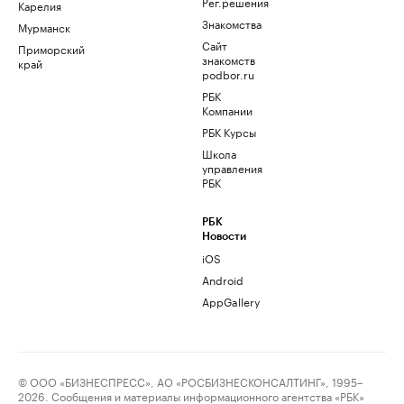
Рег.решения
Карелия
Знакомства
Мурманск
Сайт
Приморский
знакомств
край
podbor.ru
РБК
Компании
РБК Курсы
Школа
управления
РБК
РБК
Новости
iOS
Android
AppGallery
© ООО «БИЗНЕСПРЕСС», АО «РОСБИЗНЕСКОНСАЛТИНГ», 1995–
2026. Сообщения и материалы информационного агентства «РБК»