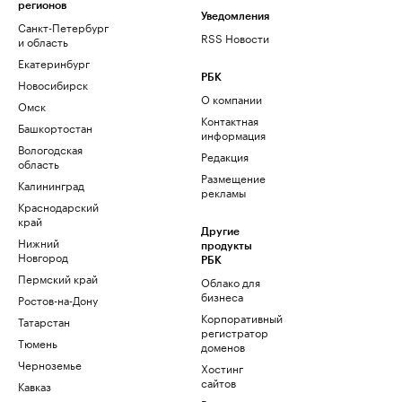
регионов
Уведомления
Санкт-Петербург
RSS Новости
и область
Екатеринбург
РБК
Новосибирск
О компании
Омск
Контактная
Башкортостан
информация
Вологодская
Редакция
область
Размещение
Калининград
рекламы
Краснодарский
край
Другие
Нижний
продукты
Новгород
РБК
Пермский край
Облако для
бизнеса
Ростов-на-Дону
Корпоративный
Татарстан
регистратор
Тюмень
доменов
Черноземье
Хостинг
сайтов
Кавказ