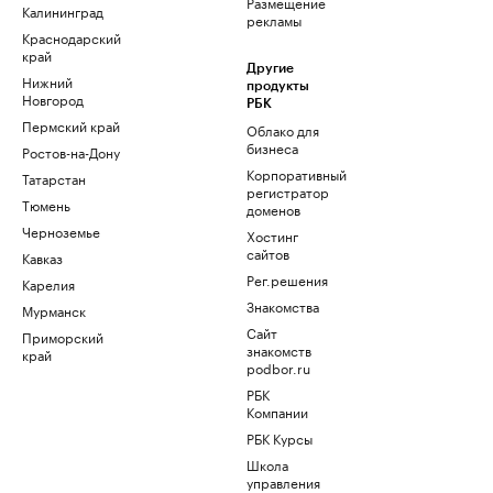
Размещение
Калининград
рекламы
Краснодарский
край
Другие
Нижний
продукты
Новгород
РБК
Пермский край
Облако для
бизнеса
Ростов-на-Дону
Корпоративный
Татарстан
регистратор
Тюмень
доменов
Черноземье
Хостинг
сайтов
Кавказ
Рег.решения
Карелия
Знакомства
Мурманск
Сайт
Приморский
знакомств
край
podbor.ru
РБК
Компании
РБК Курсы
Школа
управления