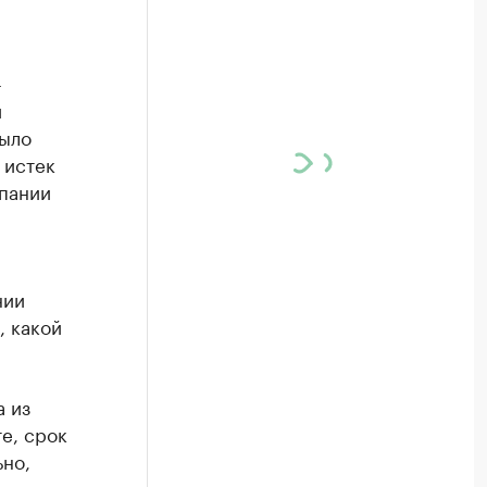
-
и
было
 истек
мпании
нии
, какой
а из
е, срок
ьно,