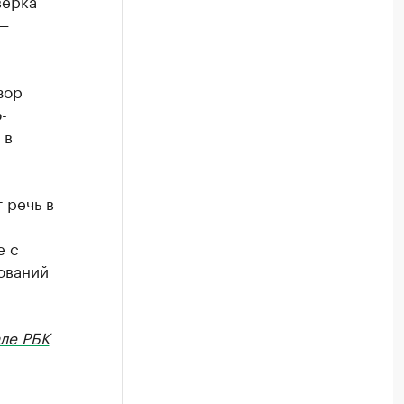
верка
 —
зор
-
 в
 речь в
е с
ований
ле РБК