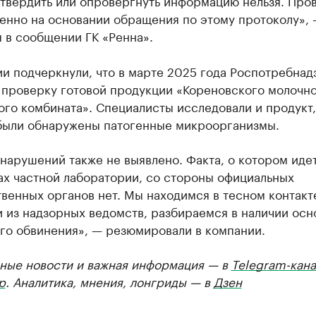
дтвердить или опровергнуть информацию нельзя. Про
енно на основании обращения по этому протоколу»,
 в сообщении ГК «Ренна».
и подчеркнули, что в марте 2025 года Роспотребнад
 проверку готовой продукции «Кореновского молочно
го комбината». Специалисты исследовали и продукт,
были обнаружены патогенные микроорганизмы.
нарушений также не выявлено. Факта, о котором идет
ах частной лаборатории, со стороны официальных
венных органов нет. Мы находимся в тесном контакт
 из надзорных ведомств, разбираемся в наличии осн
го обвинения», — резюмировали в компании.
ные новости и важная информация — в
Telegram-кана
р
. Аналитика, мнения, лонгриды — в
Дзен