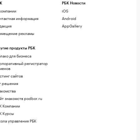
К
РБК Новости
компании
iOS
нтактная информация
Android
дакция
AppGallery
змещение рекламы
угие продукты РБК
лако для бизнеса
рпоративный регистратор
менов
стинг сайтов
г.решения
акомства
йт знакомств podbor.ru
К Компании
К Курсы
ола управления РБК