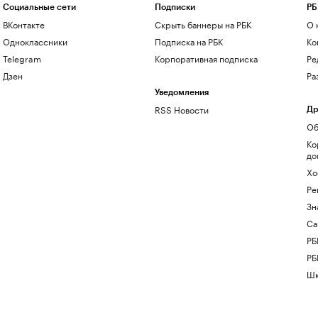
Социальные сети
Подписки
РБ
ВКонтакте
Скрыть баннеры на РБК
О 
Одноклассники
Подписка на РБК
Ко
Telegram
Корпоративная подписка
Ре
Дзен
Ра
Уведомления
RSS Новости
Др
Об
Ко
до
Хо
Ре
Зн
Са
РБ
РБ
Шк