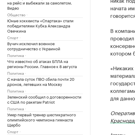
никак по
на рейс и выбежали за самолетом.
начата им
Видео
говорится
Общество
Юные хоккеисты «Спартака» стали
победителями Кубка Александра
В компани
Овечкина
проводил
Спорт
Вучич исключил военное
консервно
сотрудничество с Украиной
котором 
Политика
Что известно об атаках БПЛА на
регионы России. Главное к 8 августа
«Никаких 
Политика
материал
С начала суток ПВО сбила почти 20
государст
дронов, летевших на Москву
коллегами
Политика
Зеленский сообщил о договоренности
для данно
с США по ракетам Patriot
Политика
Оператив
Умер первый тренер шестикратного
Краснода
олимпийского чемпиона гимнаста
Щербо
Спорт
Авторы