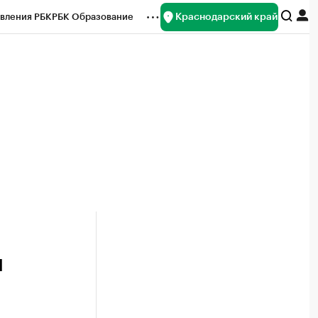
Краснодарский край
вления РБК
РБК Образование
редитные рейтинги
Франшизы
нсы
Рынок наличной валюты
и