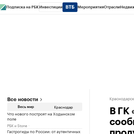
Подписка на РБК
Инвестиции
Мероприятия
Отрасли
Недви
РБК Курсы
РБК Life
Тренды
Визионеры
Национальные проекты
Горо
Газета
Спецпроекты СПб
Конференции СПб
Спецпроекты
Проверк
Краснодарск
Все новости
Краснодар
Весь мир
В ГК
Что нового построят на Ходынском
поле
сооб
РБК и Stone
Гастрогиды по России: от аутентичных
прод