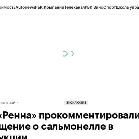
жимость
Autonews
РБК Компании
Телеканал
РБК Вино
Спорт
Школа упра
д
Стиль
Крипто
РБК Бизнес-среда
Дискуссионный клуб
Исследования
К
а контрагентов
Политика
Экономика
Бизнес
Технологии и медиа
Фина
ий край
ЭКСКЛЮЗИВ
 «Ренна» прокомментировал
щение о сальмонелле в
укции