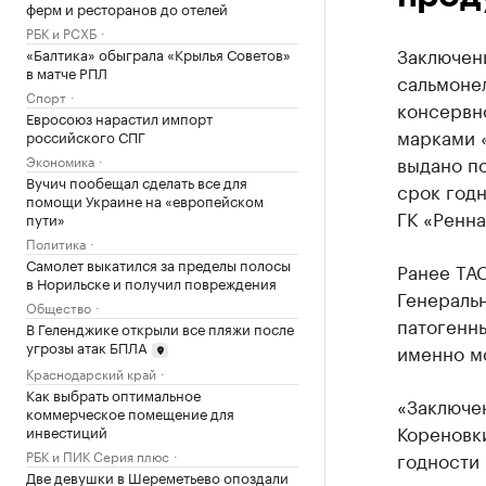
ферм и ресторанов до отелей
РБК и РСХБ
Заключен
«Балтика» обыграла «Крылья Советов»
в матче РПЛ
сальмоне
Спорт
консервн
Евросоюз нарастил импорт
марками «
российского СПГ
выдано по
Экономика
Вучич пообещал сделать все для
срок годн
помощи Украине на «европейском
ГК «Ренн
пути»
Политика
Самолет выкатился за пределы полосы
Ранее ТА
в Норильске и получил повреждения
Генераль
Общество
патогенн
В Геленджике открыли все пляжи после
угрозы атак БПЛА
именно м
Краснодарский край
Как выбрать оптимальное
«Заключен
коммерческое помещение для
Кореновки
инвестиций
РБК и ПИК Серия плюс
годности 
Две девушки в Шереметьево опоздали