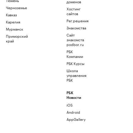
Тюмень
доменов
Черноземье
Хостинг
сайтов
Кавказ
Рег.решения
Карелия
Знакомства
Мурманск
Сайт
Приморский
знакомств
край
podbor.ru
РБК
Компании
РБК Курсы
Школа
управления
РБК
РБК
Новости
iOS
Android
AppGallery