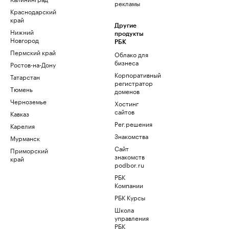
рекламы
Краснодарский
край
Другие
Нижний
продукты
Новгород
РБК
Пермский край
Облако для
бизнеса
Ростов-на-Дону
Корпоративный
Татарстан
регистратор
Тюмень
доменов
Черноземье
Хостинг
сайтов
Кавказ
Рег.решения
Карелия
Знакомства
Мурманск
Сайт
Приморский
знакомств
край
podbor.ru
РБК
Компании
РБК Курсы
Школа
управления
РБК