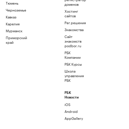
Тюмень
доменов
Черноземье
Хостинг
сайтов
Кавказ
Рег.решения
Карелия
Знакомства
Мурманск
Сайт
Приморский
знакомств
край
podbor.ru
РБК
Компании
РБК Курсы
Школа
управления
РБК
РБК
Новости
iOS
Android
AppGallery