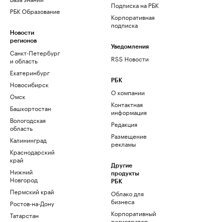
Подписка на РБК
РБК Образование
Корпоративная
подписка
Новости
регионов
Уведомления
Санкт-Петербург
RSS Новости
и область
Екатеринбург
РБК
Новосибирск
О компании
Омск
Контактная
Башкортостан
информация
Вологодская
Редакция
область
Размещение
Калининград
рекламы
Краснодарский
край
Другие
Нижний
продукты
Новгород
РБК
Пермский край
Облако для
бизнеса
Ростов-на-Дону
Корпоративный
Татарстан
регистратор