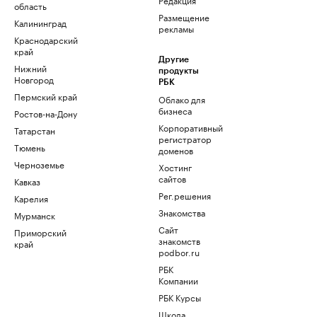
область
Размещение
Калининград
рекламы
Краснодарский
край
Другие
Нижний
продукты
Новгород
РБК
Пермский край
Облако для
бизнеса
Ростов-на-Дону
Корпоративный
Татарстан
регистратор
Тюмень
доменов
Черноземье
Хостинг
сайтов
Кавказ
Рег.решения
Карелия
Знакомства
Мурманск
Сайт
Приморский
знакомств
край
podbor.ru
РБК
Компании
РБК Курсы
Школа