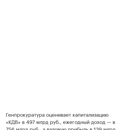
Генпрокуратура оценивает капитализацию
«КДВ» в 497 млрд руб., ежегодный доход — в
756 млрд руб., а валовую прибыль в 139 млрд