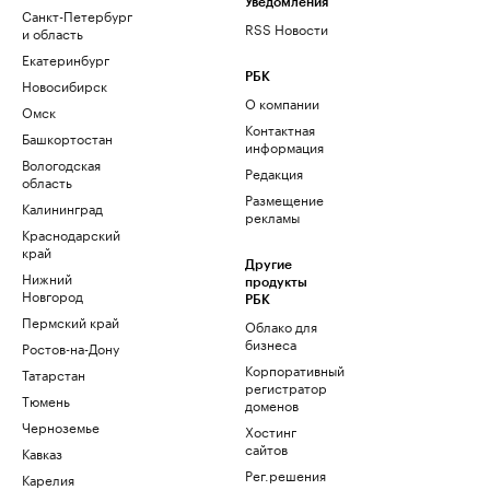
Уведомления
Санкт-Петербург
RSS Новости
и область
Екатеринбург
РБК
Новосибирск
О компании
Омск
Контактная
Башкортостан
информация
Вологодская
Редакция
область
Размещение
Калининград
рекламы
Краснодарский
край
Другие
Нижний
продукты
Новгород
РБК
Пермский край
Облако для
бизнеса
Ростов-на-Дону
Корпоративный
Татарстан
регистратор
Тюмень
доменов
Черноземье
Хостинг
сайтов
Кавказ
Рег.решения
Карелия