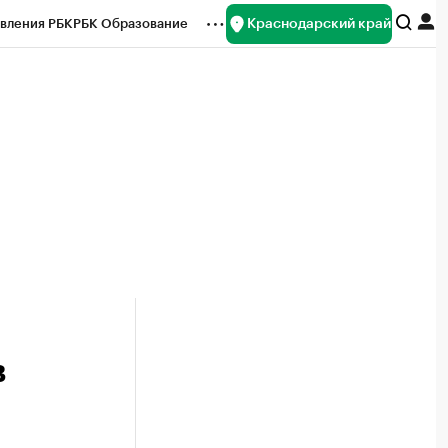
Краснодарский край
вления РБК
РБК Образование
редитные рейтинги
Франшизы
нсы
Рынок наличной валюты
в