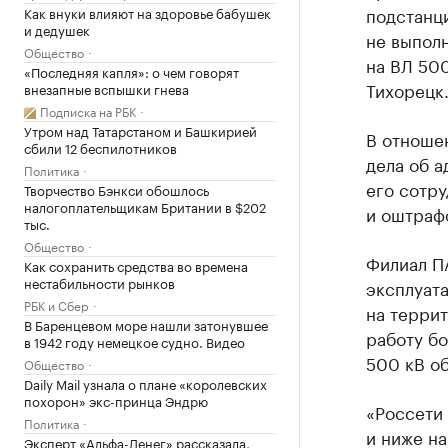
подстанци
Как внуки влияют на здоровье бабушек
и дедушек
не выпол
Общество
на ВЛ 50
«Последняя капля»: о чем говорят
Тихорецк
внезапные вспышки гнева
Подписка на РБК
Утром над Татарстаном и Башкирией
В отноше
сбили 12 беспилотников
дела об 
Политика
его сотр
Творчество Бэнкси обошлось
налогоплательщикам Британии в $202
и оштраф
тыс.
Общество
Филиал П
Как сохранить средства во времена
нестабильности рынков
эксплуат
РБК и Сбер
на терри
В Баренцевом море нашли затонувшее
работу бо
в 1942 году немецкое судно. Видео
500 кВ о
Общество
Daily Mail узнала о плане «королевских
похорон» экс-принца Эндрю
«Россети 
Политика
и ниже на
Эксперт «Альфа-Денег» рассказала,