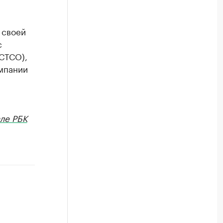
 своей
с
СТСО),
омпании
ле РБК