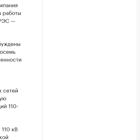
омпания
а работы
ГРЭС —
збуждены
восемь
венности
х сетей
ную
ий 110-
 110 кВ
кой