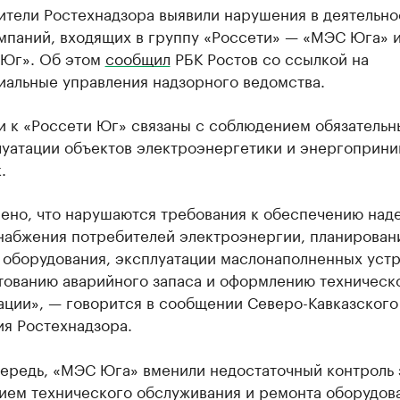
ители Ростехнадзора выявили нарушения в деятельно
мпаний, входящих в группу «Россети» — «МЭС Юга» 
 Юг». Об этом
сообщил
РБК Ростов со ссылкой на
иальные управления надзорного ведомства.
и к «Россети Юг» связаны с соблюдением обязательн
луатации объектов электроэнергетики и энергоприн
.
лено, что нарушаются требования к обеспечению над
набжения потребителей электроэнергии, планирован
 оборудования, эксплуатации маслонаполненных устр
тованию аварийного запаса и оформлению техническ
ации», — говорится в сообщении Северо-Кавказского
ия Ростехнадзора.
чередь, «МЭС Юга» вменили недостаточный контроль 
ием технического обслуживания и ремонта оборудов