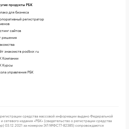
угие продукты РБК
лако для бизнеса
рпоративный регистратор
менов
стинг сайтов
г.решения
акомства
йт знакомств podbor.ru
К Компании
К Курсы
ола управления РБК
регистрации средства массовой информации выдано Федеральной
и сетевого издания «РБК» (свидетельство о регистрации средства
ор) 03.12.2021 за номером ЭЛ №ФС77-82385) сопровождаются