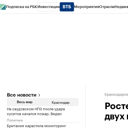
Подписка на РБК
Инвестиции
Мероприятия
Отрасли
Недви
РБК Курсы
РБК Life
Тренды
Визионеры
Национальные проекты
Горо
Газета
Спецпроекты СПб
Конференции СПб
Спецпроекты
Проверк
Краснодарск
Все новости
Краснодар
Весь мир
Рост
На саудовском НПЗ после удара
хуситов начался пожар. Видео
двух
Политика
Британия нарастила мониторинг