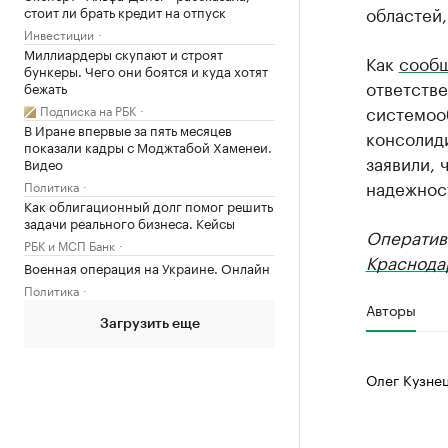
областей,
стоит ли брать кредит на отпуск
Инвестиции
Миллиардеры скупают и строят
Как
сооб
бункеры. Чего они боятся и куда хотят
ответстве
бежать
системоо
Подписка на РБК
В Иране впервые за пять месяцев
консолиди
показали кадры с Моджтабой Хаменеи.
заявили, 
Видео
надежнос
Политика
Как облигационный долг помог решить
задачи реального бизнеса. Кейсы
Оператив
РБК и МСП Банк
Краснода
Военная операция на Украине. Онлайн
Политика
Авторы
Загрузить еще
Олег Кузне