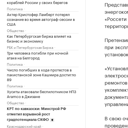
кораблей России у своих берегов
Представ
Политика
энергоко
Актер Кристофер Ламберт потерял
«Россети
сознание во время автограф-сессии в
США
территор
Общество
Как Петербургская биржа влияет на
Претензи
бизнес и экономику
при эксп
РБК и Петербургская Биржа
Три человека погибли при ночной
установок
атаке на Белгород
Политика
«Установ
Число погибших в ходе протестов в
электрос
пакистанской зоне Кашмира достигло
89
ремонтов
Политика
укомплек
Хуситы атаковали беспилотником НПЗ
документ
Aramco в Джизане
Общество
управлен
КРТ по-кавказски: Минстрой РФ
отметил взрывной рост
В свою о
градпотенциала СКФО
проведен
Краснодарский край