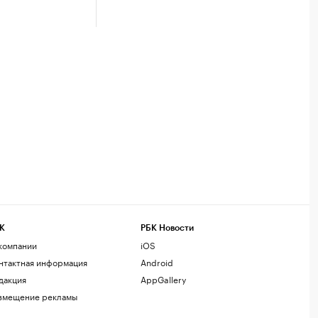
К
РБК Новости
компании
iOS
нтактная информация
Android
дакция
AppGallery
змещение рекламы