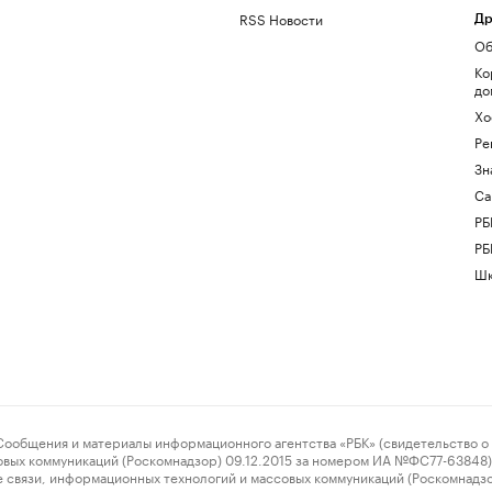
RSS Новости
Др
Об
Ко
до
Хо
Ре
Зн
Са
РБ
РБ
Шк
ения и материалы информационного агентства «РБК» (свидетельство о 
овых коммуникаций (Роскомнадзор) 09.12.2015 за номером ИА №ФС77-63848) 
 связи, информационных технологий и массовых коммуникаций (Роскомнадз