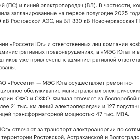
й (ПС) и линий электропередач (ВЛ). В частности, к
нила запланированные на первое полугодие 2025 год
0 кВ Ростовской АЭС, на ВЛ 330 кВ Новочеркасская 
.
нии «Россети Юг» и ответственных лиц компании во
административных правонарушениях, а «МЭС Юга» и 
удников уже привлечены к административной ответст
ованы.
АО «Россети» — МЭС Юга осуществляет ремонтно-
ационное обслуживание магистральных электрически
тории ЮФО и СКФО. Филиал отвечает за бесперебой
лее 21 тыс. км линий электропередачи и 127 подстанц
бщей трансформаторной мощностью 47 тыс. МВА.
Юг» отвечают за транспорт электроэнергии по сетям
 территории Ростовской, Астраханской и Волгоградс