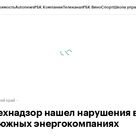
жимость
Autonews
РБК Компании
Телеканал
РБК Вино
Спорт
Школа упра
д
Стиль
Крипто
РБК Бизнес-среда
Дискуссионный клуб
Исследования
К
а контрагентов
Политика
Экономика
Бизнес
Технологии и медиа
Фина
ий край
ехнадзор нашел нарушения 
 южных энергокомпаниях