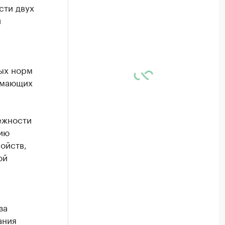
сти двух
и
ых норм
имающих
ежности
ию
ойств,
ой
за
ания