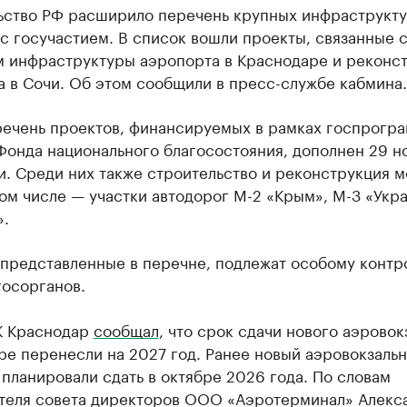
ьство РФ расширило перечень крупных инфраструкт
с госучастием. В список вошли проекты, связанные 
м инфраструктуры аэропорта в Краснодаре и реконс
 в Сочи. Об этом сообщили в пресс-службе кабмина.
речень проектов, финансируемых в рамках госпрогра
Фонда национального благосостояния, дополнен 29 
. Среди них также строительство и реконструкция м
том числе — участки автодорог М-2 «Крым», М-3 «Укра
».
 представленные в перечне, подлежат особому контр
госорганов.
К Краснодар
сообщал
, что срок сдачи нового аэровок
ре перенесли на 2027 год. Ранее новый аэровокзаль
планировали сдать в октябре 2026 года. По словам
теля совета директоров ООО «Аэротерминал» Алекс