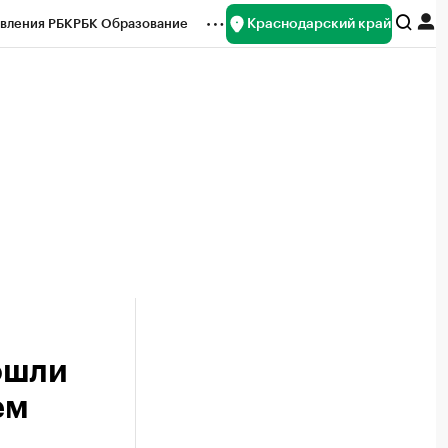
Краснодарский край
вления РБК
РБК Образование
редитные рейтинги
Франшизы
нсы
Рынок наличной валюты
ошли
ем