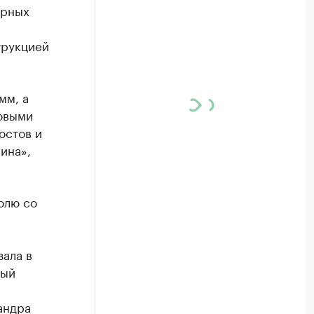
урных
с
трукцией
мм, а
новыми
остов и
ина»,
олю со
зала в
ный
андра