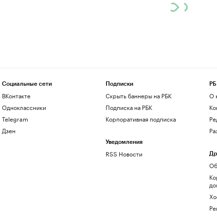
Социальные сети
Подписки
РБ
ВКонтакте
Скрыть баннеры на РБК
О 
Одноклассники
Подписка на РБК
Ко
Telegram
Корпоративная подписка
Ре
Дзен
Ра
Уведомления
RSS Новости
Др
Об
Ко
до
Хо
Ре