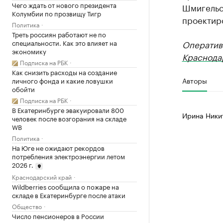
Чего ждать от нового президента
Шмигельск
Колумбии по прозвищу Тигр
проектир
Политика
Треть россиян работают не по
Оператив
специальности. Как это влияет на
экономику
Краснода
Подписка на РБК
Как снизить расходы на создание
Авторы
личного фонда и какие ловушки
обойти
Подписка на РБК
В Екатеринбурге эвакуировали 800
Ирина Ники
человек после возгорания на складе
WB
Политика
На Юге не ожидают рекордов
потребления электроэнергии летом
2026 г.
Краснодарский край
Wildberries сообщила о пожаре на
складе в Екатеринбурге после атаки
Общество
Число пенсионеров в России