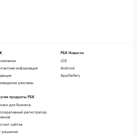
К
РБК Новости
компании
iOS
нтактная информация
Android
дакция
AppGallery
змещение рекламы
угие продукты РБК
лако для бизнеса
рпоративный регистратор
менов
стинг сайтов
г.решения