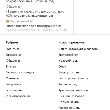
сократилось на 409 тыс. за год
Общество
«Защита от стресса» с доходностью от
40%: куда вложить дивиденды
Подписка на РБК
Число патентов для иностранцев на
Кубани сократилось в 5 раз в 2026 г.
Краснодарский край
Соглашение о партнерстве ЕАЭС и ОАЭ
Рубрики
Новости регионов
вступит в силу 6 октября
Политика
Санкт-Петербург и область
Политика
Экономика
Екатеринбург
Как Ходынка стала новым центром
притяжения
Общество
Новосибирск
РБК и Stone
Бизнес
Омск
Reuters узнал о просьбе США
Технологии и медиа
Башкортостан
освободить осужденного в России
морпеха
Финансы
Вологодская область
Политика
Биографии
Калининград
База знаний
Краснодарский край
Загрузить еще
РБК Образование
Нижний Новгород
Пермский край
Ростов-на-Дону