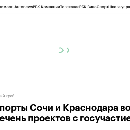
жимость
Autonews
РБК Компании
Телеканал
РБК Вино
Спорт
Школа упра
д
Стиль
Крипто
РБК Бизнес-среда
Дискуссионный клуб
Исследования
К
а контрагентов
Политика
Экономика
Бизнес
Технологии и медиа
Фина
ий край
порты Сочи и Краснодара в
речень проектов с госучасти