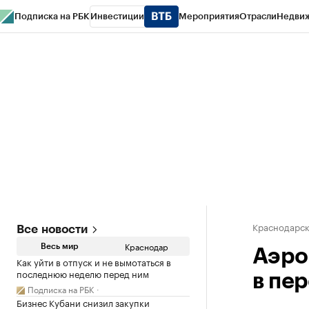
Подписка на РБК
Инвестиции
Мероприятия
Отрасли
Недви
РБК Курсы
РБК Life
Тренды
Визионеры
Национальные проекты
Горо
Газета
Спецпроекты СПб
Конференции СПб
Спецпроекты
Проверк
Краснодарск
Все новости
Краснодар
Весь мир
Аэро
Как уйти в отпуск и не вымотаться в
последнюю неделю перед ним
в пе
Подписка на РБК
Бизнес Кубани снизил закупки