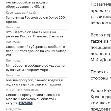
металлообрабатывающего
Правител
оборудования на 45%
проектов 
Краснодарский край
развитие
За ночь над Россией сбили более 200
дронов
аэропорта
Политика
Что известно об атаках БПЛА на
Всего пе
регионы России. Главное к 7 августа
также из 
Политика
позициями
Свердловский губернатор сообщил о
падении трех дронов на крышу склада
дорог, в 
WB
М-4 «Дон
Политика
Минобороны сообщило об ударах по
сухогрузам в Черном море
Проекты,
Политика
стороны 
Больше прогулок, свежего воздуха и
отдыха: квартиры рядом с парками
Ранее РБ
РБК и ПИК Серия плюс
Синоптик предупредил о ливнях в
Краснода
Москве и Московской области 7
комплекс 
августа
РАДИО
председа
Общество