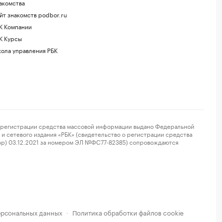
акомства
йт знакомств podbor.ru
К Компании
К Курсы
ола управления РБК
регистрации средства массовой информации выдано Федеральной
и сетевого издания «РБК» (свидетельство о регистрации средства
ор) 03.12.2021 за номером ЭЛ №ФС77-82385) сопровождаются
ерсональных данных
Политика обработки файлов cookie
·