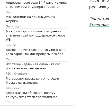
2024 по 2
Андреева проиграла 34-й ракетке мира
реализаци
в третьем круге турнира в Торонто
Спорт
РПЦ ответила на призыв уйти из
Оператив
Африки
Краснода
Политика
Минпромторг сообщил об изучении
властями идей по поддержке селлеров
WB
Бизнес
Александр Усик заявил, что у него есть
«два варианта» для прощального боя
Спорт
Что такое медленная жизнь и какую
роль в этом играет дерево
РБК и Старквуд
Метеоролог рассказала о погоде в
Москве на выходных
Общество
Глава ВЦИОМ объяснил, почему
абитуриенты стали прагматичнее
Общество
Власти США поддержали Свято-