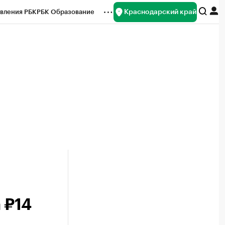
Краснодарский край
вления РБК
РБК Образование
редитные рейтинги
Франшизы
нсы
Рынок наличной валюты
 ₽14