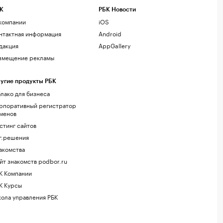
К
РБК Новости
компании
iOS
нтактная информация
Android
дакция
AppGallery
змещение рекламы
угие продукты РБК
лако для бизнеса
рпоративный регистратор
менов
стинг сайтов
г.решения
акомства
йт знакомств podbor.ru
К Компании
К Курсы
ола управления РБК