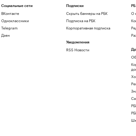
Социальные сети
Подписки
РБ
ВКонтакте
Скрыть баннеры на РБК
О 
Одноклассники
Подписка на РБК
Ко
Telegram
Корпоративная подписка
Ре
Дзен
Ра
Уведомления
RSS Новости
Др
Об
Ко
до
Хо
Ре
Зн
Са
РБ
РБ
Шк