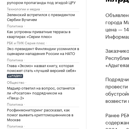
рупором пропаганды под эгидой ЦРУ
Технологии и медиа
Объявлен
Зеленский встретился с президентом
Сербии Вучичем
города Ма
Политика
цена — 14
Как устроены приватные террасы в
Информаци
квартирах «Серии плюс»
РБК и ПИК Серия плюс
Экс-президент Финляндии усомнился в
Заказчик
сценарии нападения России на НАТО
Республи
Политика
«Адыгеяав
Глава «Эксмо» назвал книгу, которая
поможет стать «лучшей версией себя»
РАДИО
Подрядчи
Общество
провести
Мадьяр ответил на вопрос, останется
обустрой
ли «Росатом» подрядчиком на
«Пакш-2»
возвести
Политика
Росфинмониторинг рассказал, как
Ранее РБ
помог выявить криптомошенников в
Москве
содержани
Политика