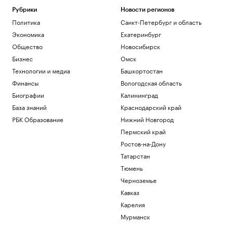
Троицкий монастырь РПЦЗ в борьбе с
Рубрики
Новости регионов
ветряками
Политика
Санкт-Петербург и область
Общество
Трамп обжалует запрет на
Экономика
Екатеринбург
строительство бального зала в Белом
Общество
Новосибирск
доме
Бизнес
Омск
Политика
Технологии и медиа
Башкортостан
Как выглядит портрет абитуриента в
2026 году. Видео РБК
Финансы
Вологодская область
Общество
Биографии
Калининград
В США рассказали, как помогли
База знаний
Краснодарский край
снарядам из Сербии попасть на
Украину
РБК Образование
Нижний Новгород
Политика
Пермский край
Будущее Ходынского поля: от пашни и
Ростов-на-Дону
аэродрома до города в городе
Татарстан
РБК и Stone
Тюмень
Загрузить еще
Черноземье
Кавказ
Карелия
Мурманск