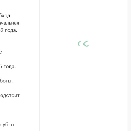
бход
ачальная
2 года.
е
 года.
боты,
редстоит
руб. с