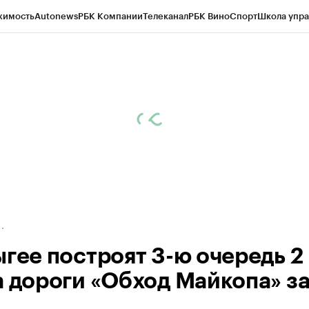
жимость
Autonews
РБК Компании
Телеканал
РБК Вино
Спорт
Школа упра
д
Стиль
Крипто
РБК Бизнес-среда
Дискуссионный клуб
Исследования
К
а контрагентов
Политика
Экономика
Бизнес
Технологии и медиа
Фина
ыгее построят 3-ю очередь 2
а дороги «Обход Майкопа» за