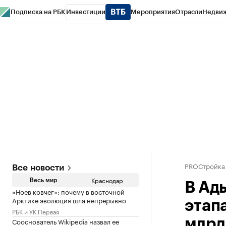
Подписка на РБК
Инвестиции
Мероприятия
Отрасли
Недви
РБК Курсы
РБК Life
Тренды
Визионеры
Национальные проекты
Горо
Газета
Спецпроекты СПб
Конференции СПб
Спецпроекты
Проверк
PROСтройка
Все новости
Краснодар
Весь мир
В Ад
«Ноев ковчег»: почему в восточной
Арктике эволюция шла непрерывно
этап
РБК и УК Первая
Сооснователь Wikipedia назвал ее
млрд