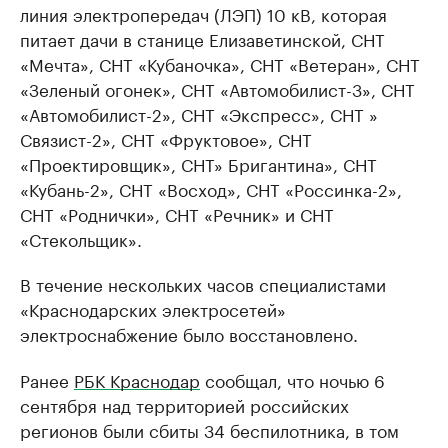
линия электропередач (ЛЭП) 10 кВ, которая
питает дачи в станице Елизаветинской, СНТ
«Мечта», СНТ «Кубаночка», СНТ «Ветеран», СНТ
«Зеленый огонек», СНТ «Автомобилист-3», СНТ
«Автомобилист-2», СНТ «Экспресс», СНТ »
Связист-2», СНТ «Фруктовое», СНТ
«Проектировщик», СНТ» Бригантина», СНТ
«Кубань-2», СНТ «Восход», СНТ «Россинка-2»,
СНТ «Роднички», СНТ «Речник» и СНТ
«Стекольщик».
В течение нескольких часов специалистами
«Краснодарских электросетей»
электроснабжение было восстановлено.
Ранее
РБК Краснодар
сообщал, что ночью 6
сентября над территорией российских
регионов были сбиты 34 беспилотника, в том