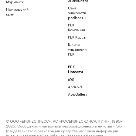
Знакомства
Мурманск
Сайт
Приморский
знакомств
край
podbor.ru
РБК
Компании
РБК Курсы
Школа
управления
РБК
РБК
Новости
iOS
Android
AppGallery
© ООО «БИЗНЕСПРЕСС», АО «РОСБИЗНЕСКОНСАЛТИНГ», 1995–
2026. Сообщения и материалы информационного агентства «РБК»
(свидетельство о регистрации средства массовой информации
выдано Федеральной службой по надзору в сфере связи,