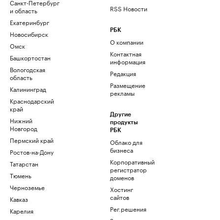
Санкт-Петербург
RSS Новости
и область
Екатеринбург
РБК
Новосибирск
О компании
Омск
Контактная
Башкортостан
информация
Вологодская
Редакция
область
Размещение
Калининград
рекламы
Краснодарский
край
Другие
Нижний
продукты
Новгород
РБК
Пермский край
Облако для
бизнеса
Ростов-на-Дону
Корпоративный
Татарстан
регистратор
Тюмень
доменов
Черноземье
Хостинг
сайтов
Кавказ
Рег.решения
Карелия