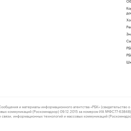
Об
Ко
до
Хо
Ре
Зн
Са
РБ
РБ
Шк
ения и материалы информационного агентства «РБК» (свидетельство о 
овых коммуникаций (Роскомнадзор) 09.12.2015 за номером ИА №ФС77-63848) 
 связи, информационных технологий и массовых коммуникаций (Роскомнадз