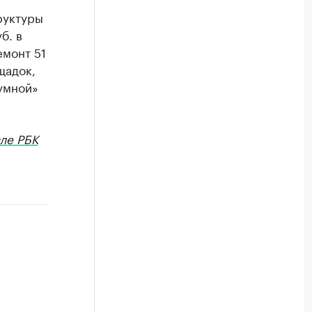
руктуры
б. в
емонт 51
щадок,
«умной»
ле РБК