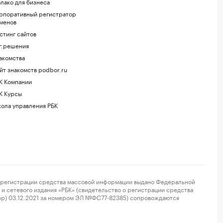
лако для бизнеса
рпоративный регистратор
менов
стинг сайтов
г.решения
акомства
йт знакомств podbor.ru
К Компании
К Курсы
ола управления РБК
регистрации средства массовой информации выдано Федеральной
и сетевого издания «РБК» (свидетельство о регистрации средства
ор) 03.12.2021 за номером ЭЛ №ФС77-82385) сопровождаются