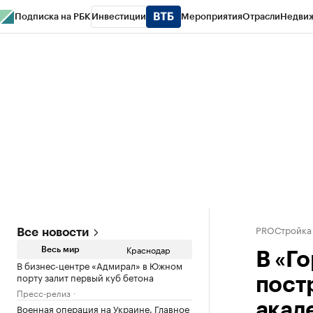
Подписка на РБК
Инвестиции
Мероприятия
Отрасли
Недви
РБК Курсы
РБК Life
Тренды
Визионеры
Национальные проекты
Горо
Газета
Спецпроекты СПб
Конференции СПб
Спецпроекты
Проверк
PROСтройка
Все новости
Краснодар
Весь мир
В «Г
В бизнес-центре «Адмирал» в Южном
порту залит первый куб бетона
пост
Пресс-релиз
акад
Военная операция на Украине. Главное