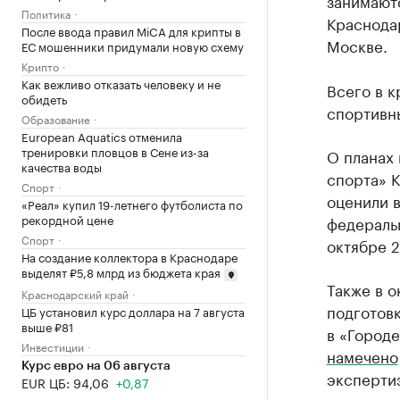
занимаютс
Политика
Краснода
После ввода правил MiCA для крипты в
Москве.
ЕС мошенники придумали новую схему
Крипто
Как вежливо отказать человеку и не
Всего в к
обидеть
спортивны
Образование
European Aquatics отменила
тренировки пловцов в Сене из-за
О планах 
качества воды
спорта» 
Спорт
оценили в
«Реал» купил 19-летнего футболиста по
рекордной цене
федеральн
Спорт
октябре 
На создание коллектора в Краснодаре
выделят ₽5,8 млрд из бюджета края
Также в 
Краснодарский край
подготов
ЦБ установил курс доллара на 7 августа
выше ₽81
в «Городе
Инвестиции
намечено
Курс евро на 06 августа
экспертиз
EUR ЦБ: 94,06
+0,87