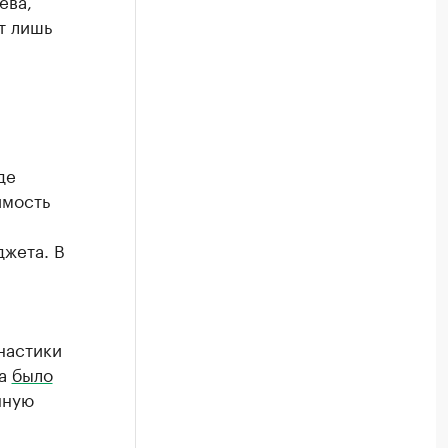
ева,
т лишь
де
имость
джета. В
настики
та
было
нную