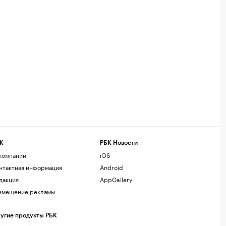
К
РБК Новости
компании
iOS
нтактная информация
Android
дакция
AppGallery
змещение рекламы
угие продукты РБК