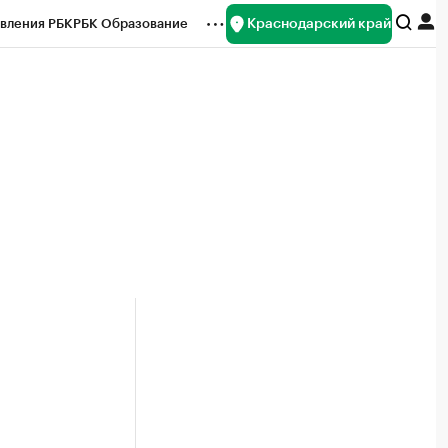
Краснодарский край
вления РБК
РБК Образование
редитные рейтинги
Франшизы
нсы
Рынок наличной валюты