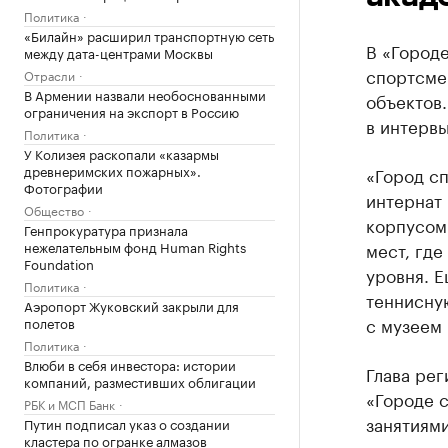
Политика
«Билайн» расширил транспортную сеть
В «Городе
между дата-центрами Москвы
спортсме
Отрасли
В Армении назвали необоснованными
объектов.
ограничения на экспорт в Россию
в интервь
Политика
У Колизея раскопали «казармы
древнеримских пожарных».
«Город сп
Фотографии
интернат
Общество
корпусом.
Генпрокуратура признала
нежелательным фонд Human Rights
мест, гд
Foundation
уровня. Е
Политика
теннисну
Аэропорт Жуковский закрыли для
с музеем 
полетов
Политика
Влюби в себя инвестора: истории
Глава рег
компаний, разместивших облигации
«Городе с
РБК и МСП Банк
занятиями
Путин подписал указ о создании
кластера по огранке алмазов