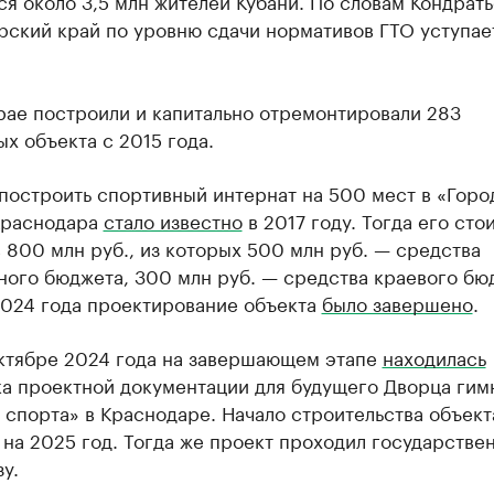
я около 3,5 млн жителей Кубани. По словам Кондрать
рский край по уровню сдачи нормативов ГТО уступае
рае построили и капитально отремонтировали 283
х объекта с 2015 года.
построить спортивный интернат на 500 мест в «Горо
Краснодара
стало известно
в 2017 году. Тогда его сто
 800 млн руб., из которых 500 млн руб. — средства
ого бюджета, 300 млн руб. — средства краевого бю
2024 года проектирование объекта
было завершено
.
октябре 2024 года на завершающем этапе
находилась
ка проектной документации для будущего Дворца гим
 спорта» в Краснодаре. Начало строительства объек
на 2025 год. Тогда же проект проходил государстве
у.