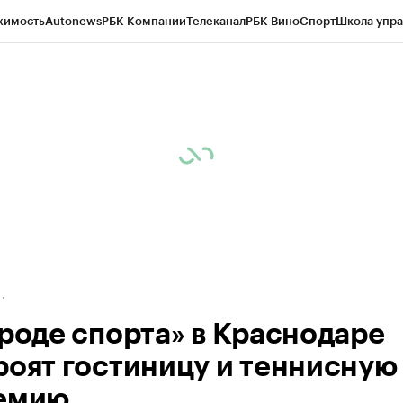
жимость
Autonews
РБК Компании
Телеканал
РБК Вино
Спорт
Школа упра
д
Стиль
Крипто
РБК Бизнес-среда
Дискуссионный клуб
Исследования
К
а контрагентов
Политика
Экономика
Бизнес
Технологии и медиа
Фина
ороде спорта» в Краснодаре
роят гостиницу и теннисную
емию