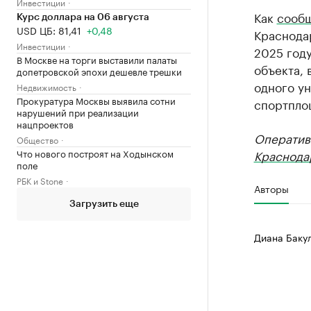
Инвестиции
Как
сооб
Курс доллара на 06 августа
USD ЦБ: 81,41
+0,48
Краснодар
Инвестиции
2025 году
В Москве на торги выставили палаты
объекта, 
допетровской эпохи дешевле трешки
одного ун
Недвижимость
Прокуратура Москвы выявила сотни
спортпло
нарушений при реализации
нацпроектов
Оператив
Общество
Что нового построят на Ходынском
Краснода
поле
РБК и Stone
Авторы
Загрузить еще
Диана Баку