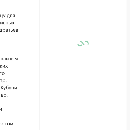
цу для
тивных
дратьев
-
пальным
ких
го
тр,
 Кубани
во.
и
портом