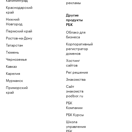
рекламы
Краснодарский
край
Другие
Нижний
продукты
Новгород
РБК
Пермский край
Облако для
бизнеса
Ростов-на-Дону
Корпоративный
Татарстан
регистратор
Тюмень
доменов
Черноземье
Хостинг
сайтов
Кавказ
Рег.решения
Карелия
Знакомства
Мурманск
Сайт
Приморский
знакомств
край
podbor.ru
РБК
Компании
РБК Курсы
Школа
управления
РБК