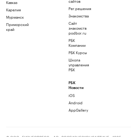
сайтов
Кавказ
Рег.решения
Карелия
Знакомства
Мурманск
Сайт
Приморский
знакомств
край
podbor.ru
РБК
Компании
РБК Курсы
Школа
управления
РБК
РБК
Новости
iOS
Android
AppGallery
© ООО «БИЗНЕСПРЕСС», АО «РОСБИЗНЕСКОНСАЛТИНГ», 1995–