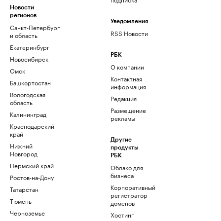
Новости
регионов
Уведомления
Санкт-Петербург
RSS Новости
и область
Екатеринбург
РБК
Новосибирск
О компании
Омск
Контактная
Башкортостан
информация
Вологодская
Редакция
область
Размещение
Калининград
рекламы
Краснодарский
край
Другие
Нижний
продукты
Новгород
РБК
Пермский край
Облако для
бизнеса
Ростов-на-Дону
Корпоративный
Татарстан
регистратор
Тюмень
доменов
Черноземье
Хостинг