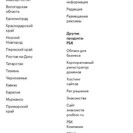
информация
Вологодская
Редакция
область
Размещение
Калининград
рекламы
Краснодарский
край
Другие
Нижний
продукты
Новгород
РБК
Пермский край
Облако для
бизнеса
Ростов-на-Дону
Корпоративный
Татарстан
регистратор
Тюмень
доменов
Черноземье
Хостинг
сайтов
Кавказ
Рег.решения
Карелия
Знакомства
Мурманск
Сайт
Приморский
знакомств
край
podbor.ru
РБК
Компании