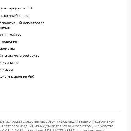
угие продукты РБК
лако для бизнеса
рпоративный регистратор
менов
стинг сайтов
г.решения
акомства
йт знакомств podbor.ru
К Компании
К Курсы
ола управления РБК
регистрации средства массовой информации выдано Федеральной
и сетевого издания «РБК» (свидетельство о регистрации средства
ор) 03.12.2021 за номером ЭЛ №ФС77-82385) сопровождаются