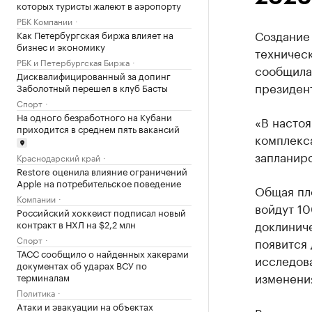
которых туристы жалеют в аэропорту
РБК Компании
Создание
Как Петербургская биржа влияет на
бизнес и экономику
техническ
РБК и Петербургская Биржа
сообщила 
Дисквалифицированный за допинг
президен
Заболотный перешел в клуб Басты
Спорт
На одного безработного на Кубани
«В насто
приходится в среднем пять вакансий
комплекса
запланиро
Краснодарский край
Restore оценила влияние ограничений
Apple на потребительское поведение
Общая пло
Компании
войдут 10
Российский хоккеист подписал новый
доклиниче
контракт в НХЛ на $2,2 млн
Спорт
появится
ТАСС сообщило о найденных хакерами
исследова
документах об ударах ВСУ по
изменения
терминалам
Политика
Атаки и эвакуации на объектах