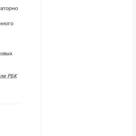
раторно
нного
довых
ле РБК