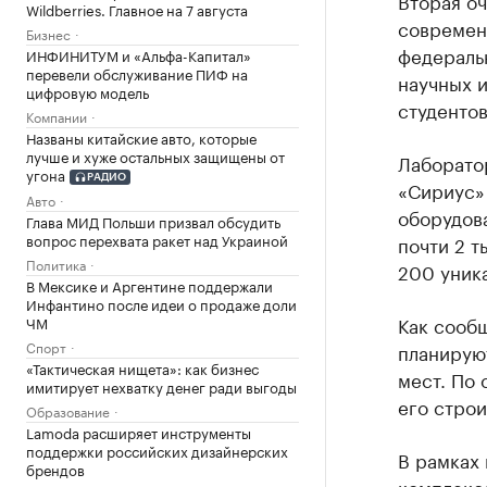
Вторая оч
Wildberries. Главное на 7 августа
современн
Бизнес
федераль
ИНФИНИТУМ и «Альфа-Капитал»
перевели обслуживание ПИФ на
научных и
цифровую модель
студентов
Компании
Названы китайские авто, которые
лучше и хуже остальных защищены от
Лаборато
угона
РАДИО
«Сириус» 
Авто
оборудов
Глава МИД Польши призвал обсудить
вопрос перехвата ракет над Украиной
почти 2 т
Политика
200 уника
В Мексике и Аргентине поддержали
Инфантино после идеи о продаже доли
Как сооб
ЧМ
Спорт
планируют
«Тактическая нищета»: как бизнес
мест. По 
имитирует нехватку денег ради выгоды
его строи
Образование
Lamoda расширяет инструменты
поддержки российских дизайнерских
В рамках
брендов
комплекс