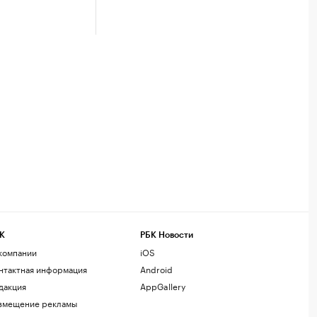
К
РБК Новости
компании
iOS
нтактная информация
Android
дакция
AppGallery
змещение рекламы