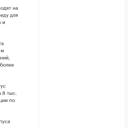
одят на
еду для
 и
та
 м
ний,
 более
иус
 8 тыс.
ции по
пуса