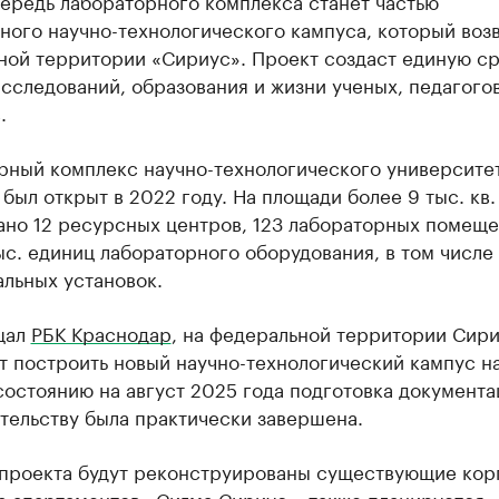
ередь лабораторного комплекса станет частью
ого научно-технологического кампуса, который возв
ной территории «Сириус». Проект создаст единую ср
сследований, образования и жизни ученых, педагогов
.
рный комплекс научно-технологического университе
был открыт в 2022 году. На площади более 9 тыс. кв.
ано 12 ресурсных центров, 123 лабораторных помеще
ыс. единиц лабораторного оборудования, в том числе
льных установок.
щал
РБК Краснодар
, на федеральной территории Сир
 построить новый научно-технологический кампус на
состоянию на август 2025 года подготовка документа
тельству была практически завершена.
 проекта будут реконструированы существующие кор
а апартаментов «Сигма Сириус», также планируется