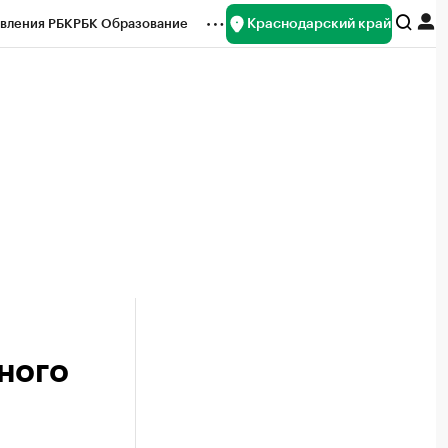
Краснодарский край
вления РБК
РБК Образование
редитные рейтинги
Франшизы
нсы
Рынок наличной валюты
ного