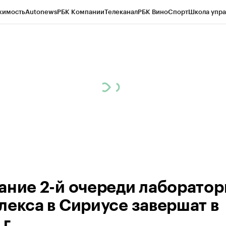
жимость
Autonews
РБК Компании
Телеканал
РБК Вино
Спорт
Школа упра
д
Стиль
Крипто
РБК Бизнес-среда
Дискуссионный клуб
Исследования
К
а контрагентов
Политика
Экономика
Бизнес
Технологии и медиа
Фина
ание 2-й очереди лаборатор
лекса в Сириусе завершат в
г.