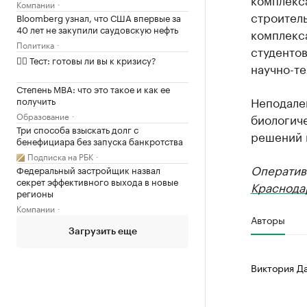
Компании
строител
Bloomberg узнал, что США впервые за
40 лет не закупили саудовскую нефть
комплекса
Политика
студентов
✍🏻 Тест: готовы ли вы к кризису?
научно-те
Степень MBA: что это такое и как ее
Неподалек
получить
Образование
биологич
Три способа взыскать долг с
решений в
бенефициара без запуска банкротства
Подписка на РБК
Оператив
Федеральный застройщик назвал
секрет эффективного выхода в новые
Краснода
регионы
Компании
Авторы
Загрузить еще
Виктория Д