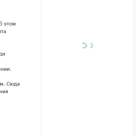
б этом
ита
ди
нии.
 м. Сюда
ния