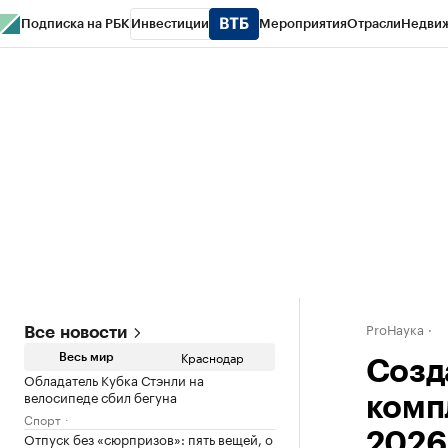
Подписка на РБК
Инвестиции
Мероприятия
Отрасли
Недви
РБК Курсы
РБК Life
Тренды
Визионеры
Национальные проекты
Горо
Газета
Спецпроекты СПб
Конференции СПб
Спецпроекты
Проверк
ProНаука
Все новости
Краснодар
Весь мир
Созд
Обладатель Кубка Стэнли на
велосипеде сбил бегуна
комп
Спорт
Отпуск без «сюрпризов»: пять вещей, о
2026 