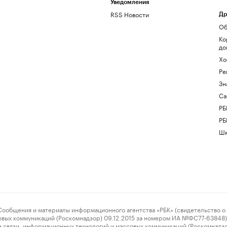
Уведомления
RSS Новости
Др
Об
Ко
до
Хо
Ре
Зн
Са
РБ
РБ
Шк
ения и материалы информационного агентства «РБК» (свидетельство о 
овых коммуникаций (Роскомнадзор) 09.12.2015 за номером ИА №ФС77-63848) 
 связи, информационных технологий и массовых коммуникаций (Роскомнадз