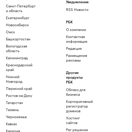
Уведомления
Санкт-Петербург
RSS Новости
и область
Екатеринбург
РБК
Новосибирск
О компании
Омск
Контактная
Башкортостан
информация
Вологодская
Редакция
область
Размещение
Калининград
рекламы
Краснодарский
край
Другие
Нижний
продукты
Новгород
РБК
Пермский край
Облако для
бизнеса
Ростов-на-Дону
Корпоративный
Татарстан
регистратор
Тюмень
доменов
Черноземье
Хостинг
сайтов
Кавказ
Рег.решения
Карелия