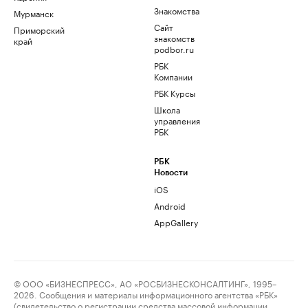
Знакомства
Мурманск
Сайт
Приморский
знакомств
край
podbor.ru
РБК
Компании
РБК Курсы
Школа
управления
РБК
РБК
Новости
iOS
Android
AppGallery
© ООО «БИЗНЕСПРЕСС», АО «РОСБИЗНЕСКОНСАЛТИНГ», 1995–
2026. Сообщения и материалы информационного агентства «РБК»
(свидетельство о регистрации средства массовой информации