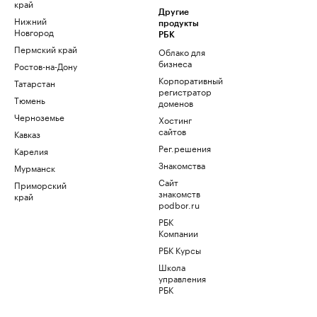
край
Другие
Нижний
продукты
Новгород
РБК
Пермский край
Облако для
бизнеса
Ростов-на-Дону
Корпоративный
Татарстан
регистратор
Тюмень
доменов
Черноземье
Хостинг
сайтов
Кавказ
Рег.решения
Карелия
Знакомства
Мурманск
Сайт
Приморский
знакомств
край
podbor.ru
РБК
Компании
РБК Курсы
Школа
управления
РБК