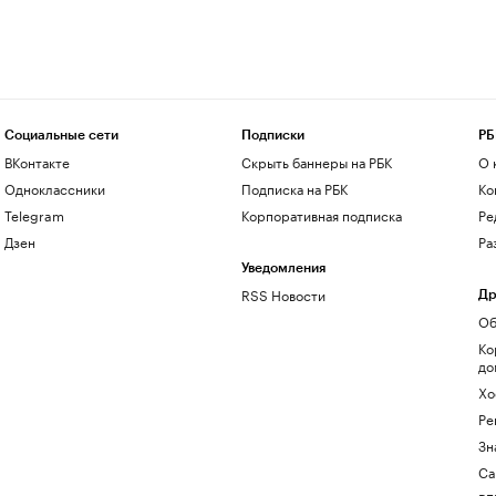
Социальные сети
Подписки
РБ
ВКонтакте
Скрыть баннеры на РБК
О 
Одноклассники
Подписка на РБК
Ко
Telegram
Корпоративная подписка
Ре
Дзен
Ра
Уведомления
RSS Новости
Др
Об
Ко
до
Хо
Ре
Зн
Са