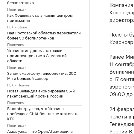
беспилотника
Компания
Политика
Краснода
Как Ходынка стала новым центром
директор
притяжения
РБК и Stone
Над Ростовской областью перехватили
Полеты бу
более 30 беспилотников
Красноярс
Политика
Украинские дроны атаковали
промпредприятие в Самарской
Ранее Ми
области
11 сентяб
Политика
Вениамин
Зачем смартфону телеобъектив, 200
с 17 сент
Мп и большой сенсор
РБК и Huawei
аэропор
Новая Зеландия анонсировала 36-й
09:00 до 
пакет санкций против России
Политика
24 февра
Bloomberg узнал, что Украина
пообещала США больше не атаковать
полеты в 
КТК
Геленджи
Политика
России В
Axios узнал, что OpenAI замедлила