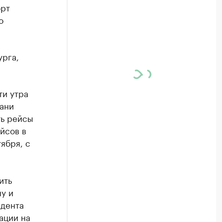
орт
о
урга,
ти утра
бани
ть рейсы
йсов в
ября, с
ить
у и
идента
ации на