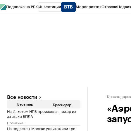
Подписка на РБК
Инвестиции
Мероприятия
Отрасли
Недви
РБК Курсы
РБК Life
Тренды
Визионеры
Национальные проекты
Горо
Газета
Спецпроекты СПб
Конференции СПб
Спецпроекты
Проверк
Краснодарск
Все новости
Краснодар
Весь мир
«Аэр
На Ильском НПЗ произошел пожар из-
за атаки БПЛА
запу
Политика
На подлете к Москве уничтожили три