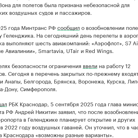
Зона для полетов была признана небезопасной для
ких воздушных судов и пассажиров.
025 года Минтранс РФ
сообщил
о возобновлении поле
у Геленджика. На сегодняшний день перелеты в аэро
а выполняют шесть авиакомпаний: «Аэрофлот», S7 Air
е Авиалинии», Smartavia, UTair и Red Wings.
целях безопасности ограничения
ввели
на работу 12
ов. Сегодня в перечень закрытых по-прежнему входя
и Анапы, Белгорода, Брянска, Воронежа, Курска, Лип
на-Дону, Симферополя.
щал
РБК Краснодар, 5 сентября 2025 года глава мини
а РФ Андрей Никитин заявил, что после возобновлен
ропорта в Геленджике планирует открытие и других
в 2022 году воздушных гаваней. Он уточнил, что в ча
а Краснодара «возможны разные варианты».