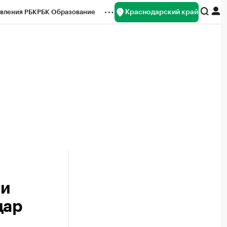
Краснодарский край
вления РБК
РБК Образование
редитные рейтинги
Франшизы
нсы
Рынок наличной валюты
ти
дар