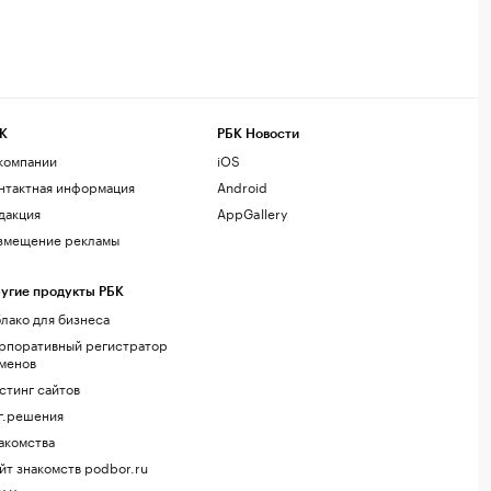
К
РБК Новости
компании
iOS
нтактная информация
Android
дакция
AppGallery
змещение рекламы
угие продукты РБК
лако для бизнеса
рпоративный регистратор
менов
стинг сайтов
г.решения
акомства
йт знакомств podbor.ru