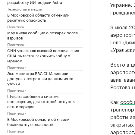
разработку ИИ-модели Astra
Украине. 
Технологии и медиа
гражданс
В Московской области отменили
ракетную опасность
9 июля 2
Политика
Мэр Киева сообщил о пожарах после
аэропорт
взрывов
Геленджик
Политика
«Уральски
CNN узнал, как высший военачальник
США пытается закончить войну с
Ираном
Всего в 
Политика
аэропорт
Экс-министра ВВС США лишили
доступа к секретным данным из-за
авиагаван
утечки
Ростова-
Политика
Шуваев сообщил о системе
Как
сооб
оповещения, для которой не нужны
сеть и зарядка
транспорт
Политика
работы аэ
В Московской области объявили
закрытых 
беспилотную опасность
аэропорт
Политика