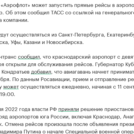
 «Аэрофлот» может запустить прямые рейсы в аэроп
р. Об этом сообщил ТАСС со ссылкой на генеральног
а компании.
дут осуществляться из Санкт-Петербурга, Екатеринб
ка, Уфы, Казани и Новосибирска.
нтранс
сообщил
, что краснодарский аэропорт с девя
ря открыли для обслуживания рейсов. Губернатор Ку
 Кондратьев
добавил
, что авиагавань начнет принима
ября. По данным Росавиации, прием и отправление ре
ту
может
осуществляться ежедневно, начиная с 11 сент
19:00.
ля 2022 года власти РФ
приняли
решение приостанов
ряд аэропортов юга России, включая Краснодар, Анап
к. Отмена рейсов произошла после объявления през
ладимира Путина о начале Специальной военной опер