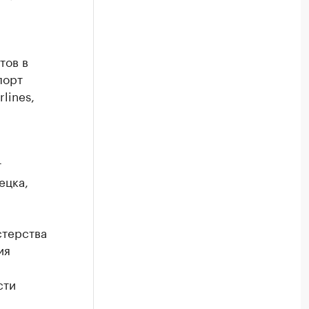
тов в
порт
lines,
т
ецка,
стерства
ия
сти