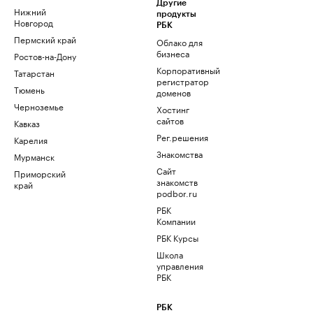
Другие
Нижний
продукты
Новгород
РБК
Пермский край
Облако для
бизнеса
Ростов-на-Дону
Корпоративный
Татарстан
регистратор
Тюмень
доменов
Черноземье
Хостинг
сайтов
Кавказ
Рег.решения
Карелия
Знакомства
Мурманск
Сайт
Приморский
знакомств
край
podbor.ru
РБК
Компании
РБК Курсы
Школа
управления
РБК
РБК