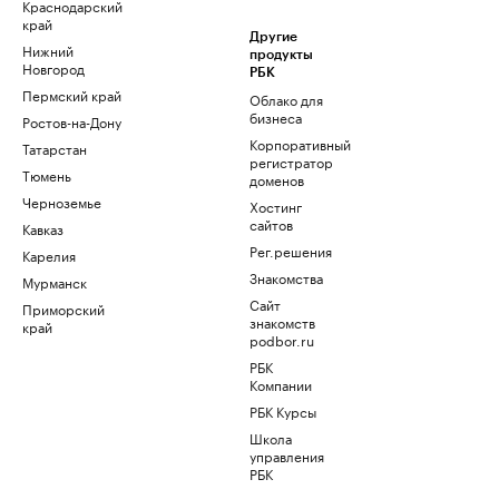
Краснодарский
край
Другие
Нижний
продукты
Новгород
РБК
Пермский край
Облако для
бизнеса
Ростов-на-Дону
Корпоративный
Татарстан
регистратор
Тюмень
доменов
Черноземье
Хостинг
сайтов
Кавказ
Рег.решения
Карелия
Знакомства
Мурманск
Сайт
Приморский
знакомств
край
podbor.ru
РБК
Компании
РБК Курсы
Школа
управления
РБК