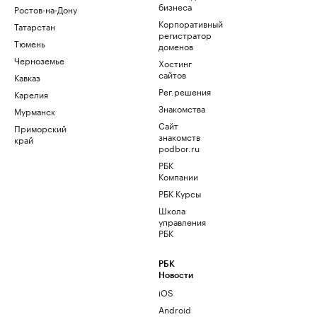
бизнеса
Ростов-на-Дону
Корпоративный
Татарстан
регистратор
Тюмень
доменов
Черноземье
Хостинг
сайтов
Кавказ
Рег.решения
Карелия
Знакомства
Мурманск
Сайт
Приморский
знакомств
край
podbor.ru
РБК
Компании
РБК Курсы
Школа
управления
РБК
РБК
Новости
iOS
Android