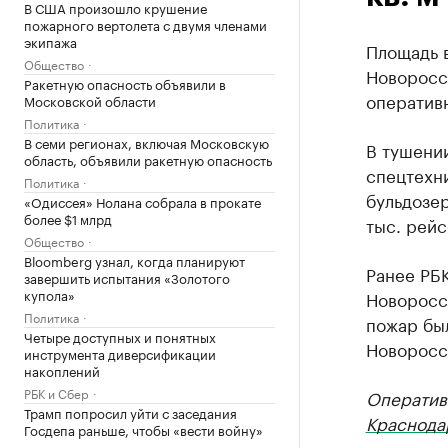
В США произошло крушение
пожарного вертолета с двумя членами
экипажа
Площадь в
Общество
Новоросси
Ракетную опасность объявили в
оператив
Московской области
Политика
В семи регионах, включая Московскую
В тушени
область, объявили ракетную опасность
спецтехни
Политика
бульдозер
«Одиссея» Нолана собрала в прокате
более $1 млрд
тыс. рейс
Общество
Bloomberg узнал, когда планируют
Ранее РБ
завершить испытания «Золотого
купола»
Новорос
Политика
пожар был
Четыре доступных и понятных
Новоросс
инструмента диверсификации
накоплений
РБК и Сбер
Оператив
Трамп попросил уйти с заседания
Краснода
Госдепа раньше, чтобы «вести войну»