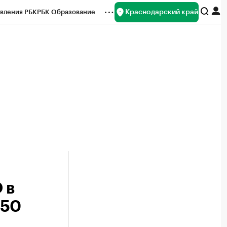
Краснодарский край
вления РБК
РБК Образование
редитные рейтинги
Франшизы
нсы
Рынок наличной валюты
 в
450