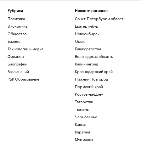
рупором пропаганды под эгидой ЦРУ
Технологии и медиа
Рубрики
Новости регионов
Зеленский встретился с президентом
Политика
Санкт-Петербург и область
Сербии Вучичем
Экономика
Екатеринбург
Политика
Как устроены приватные террасы в
Общество
Новосибирск
квартирах «Серии плюс»
Бизнес
Омск
РБК и ПИК Серия плюс
Технологии и медиа
Башкортостан
Экс-президент Финляндии усомнился в
Финансы
Вологодская область
сценарии нападения России на НАТО
Биографии
Калининград
Политика
Глава «Эксмо» назвал книгу, которая
База знаний
Краснодарский край
поможет стать «лучшей версией себя»
РБК Образование
Нижний Новгород
РАДИО
Пермский край
Общество
Ростов-на-Дону
Загрузить еще
Татарстан
Тюмень
Черноземье
Кавказ
Карелия
Мурманск