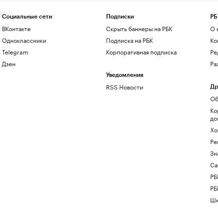
Социальные сети
Подписки
РБ
ВКонтакте
Скрыть баннеры на РБК
О 
Одноклассники
Подписка на РБК
Ко
Telegram
Корпоративная подписка
Ре
Дзен
Ра
Уведомления
RSS Новости
Др
Об
Ко
до
Хо
Ре
Зн
Са
РБ
РБ
Шк